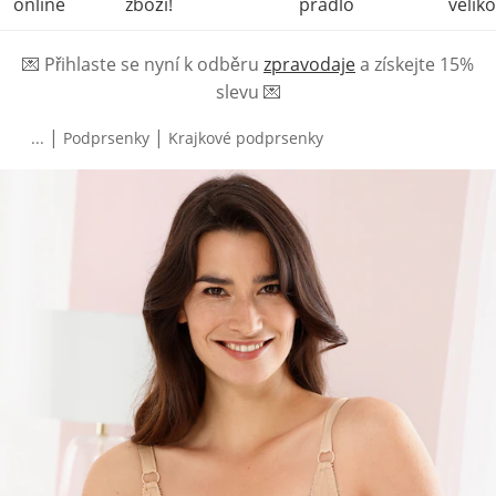
online
zboží!
prádlo
veliko
💌
Přihlaste se nyní k odběru
zpravodaje
a získejte 15%
slevu
💌
|
|
...
Podprsenky
Krajkové podprsenky