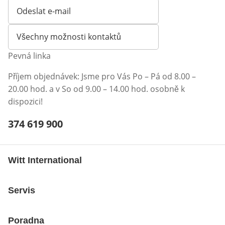
Odeslat e-mail
Otevírá e-mailového klienta
Všechny možnosti kontaktů
Pevná linka
Příjem objednávek: Jsme pro Vás Po – Pá od 8.00 –
20.00 hod. a v So od 9.00 – 14.00 hod. osobně k
dispozici!
Telefonní číslo:
374 619 900
Otevření klienta telefonu
Witt International
Servis
Poradna