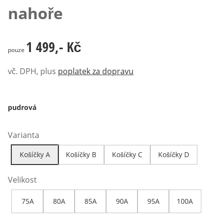
nahoře
1 499,- Kč
1 499,- Kč
pouze
vč. DPH, plus
poplatek za dopravu
pudrová
Varianta
Košíčky A
Košíčky B
Košíčky C
Košíčky D
Velikost
75A
80A
85A
90A
95A
100A