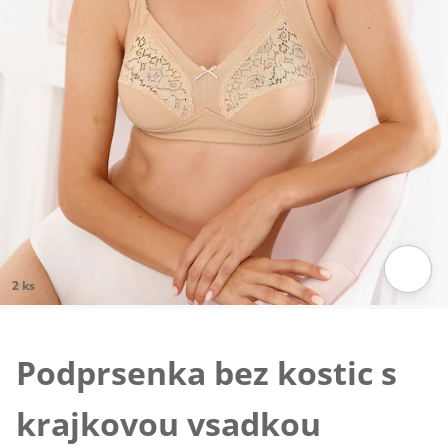
2 ks
Klepnutím obrázek zvětšíte
Podprsenka bez kostic s
krajkovou vsadkou