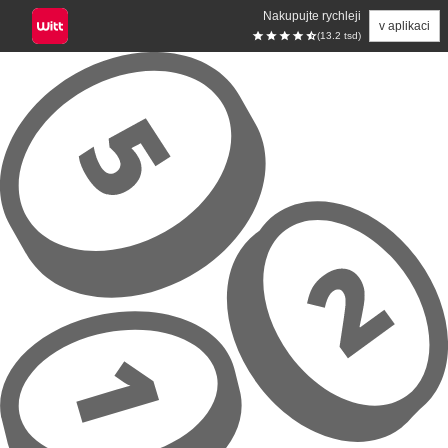
Nakupujte rychleji
v aplikaci
(13.2 tsd)
Přeskočit na hlavní obsah