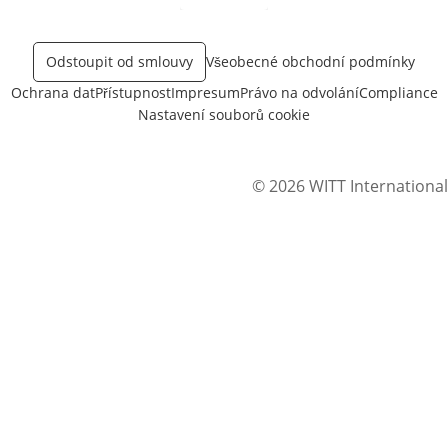
Otevře v novém okně
Odstoupit od smlouvy
Všeobecné obchodní podmínky
Ochrana dat
Přístupnost
Impresum
Právo na odvolání
Compliance
Nastavení souborů cookie
© 2026 WITT International