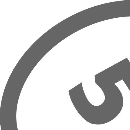
Přeskočit na hlavní obsah