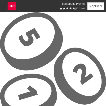
Nakupujte rychleji
v aplikaci
(13.2 tsd)
Přeskočit na hlavní obsah