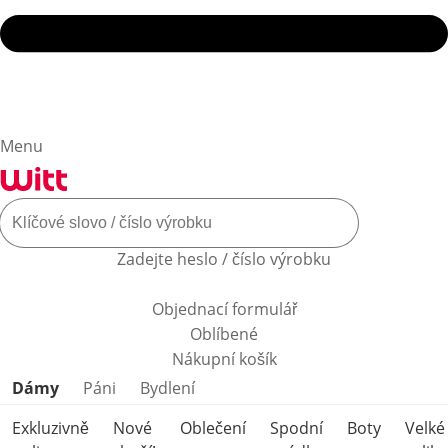
Menu
Zadejte heslo / číslo výrobku
Objednací formulář
Oblíbené
Nákupní košík
Přeskočit kategorie produktů
Dámy
Páni
Bydlení
Exkluzivně
Nové
Oblečení
Spodní
Boty
Velké