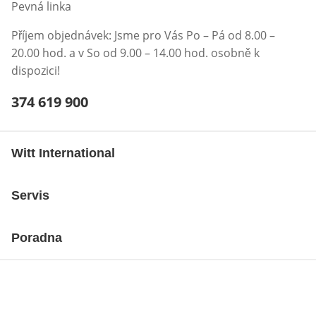
Pevná linka
Příjem objednávek: Jsme pro Vás Po – Pá od 8.00 –
20.00 hod. a v So od 9.00 – 14.00 hod. osobně k
dispozici!
Telefonní číslo:
374 619 900
Otevření klienta telefonu
Witt International
Servis
Poradna