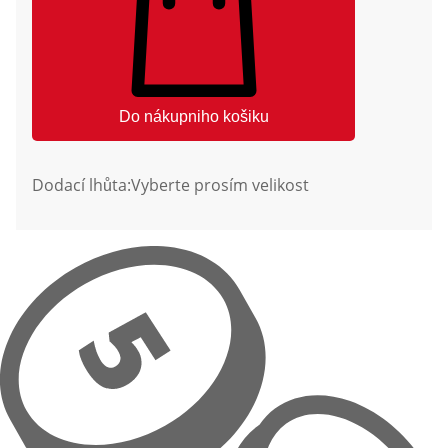
Do nákupniho košiku
Dodací lhůta:
Vyberte prosím velikost