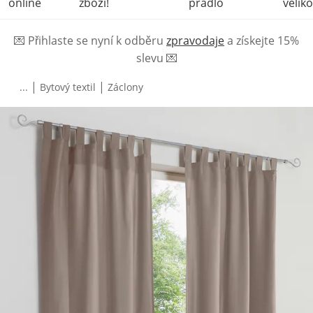
online
zboží!
prádlo
veliko
💌
Přihlaste se nyní k odběru
zpravodaje
a získejte 15%
slevu
💌
|
|
...
Bytový textil
Záclony