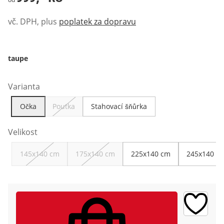
vč. DPH, plus
poplatek za dopravu
taupe
Varianta
Očka
Poutka
Stahovací šňůrka
Velikost
145x140 cm
175x140 cm
225x140 cm
245x140 c