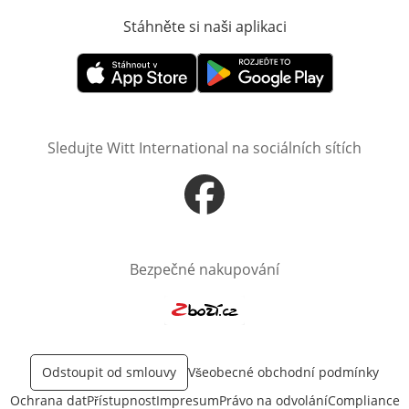
Stáhněte si naši aplikaci
Otevře v novém o
Otevře v novém okně
Otevře v novém okně
Sledujte Witt International na sociálních sítích
Otevře v novém okně
Bezpečné nakupování
Otevře v novém okně
Odstoupit od smlouvy
Všeobecné obchodní podmínky
Ochrana dat
Přístupnost
Impresum
Právo na odvolání
Compliance