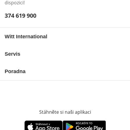
dispozici!
Telefonní číslo:
374 619 900
Otevření klienta telefonu
Witt International
Servis
Poradna
Stáhněte si naši aplikaci
Otevře v novém o