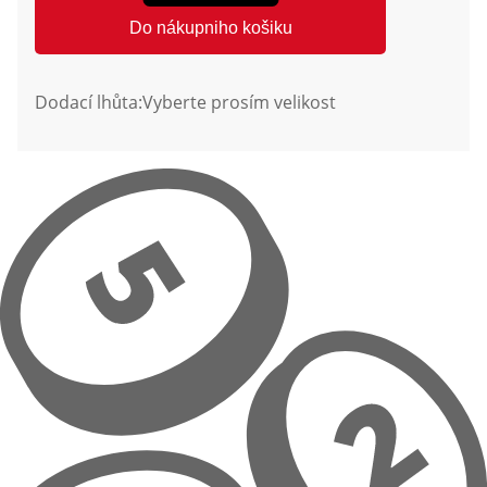
Do nákupniho košiku
Dodací lhůta:
Vyberte prosím velikost