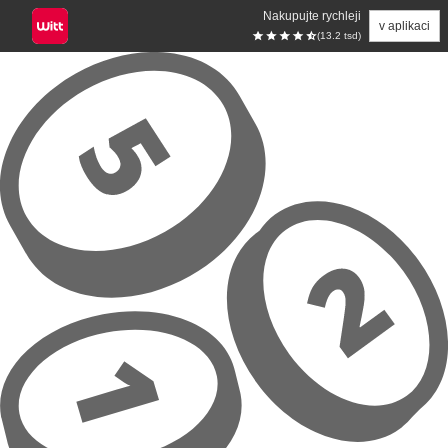
Nakupujte rychleji
v aplikaci
(13.2 tsd)
Přeskočit na hlavní obsah