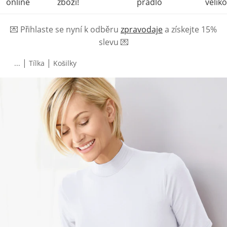
online
zboží!
prádlo
veliko
💌
Přihlaste se nyní k odběru
zpravodaje
a získejte 15%
slevu
💌
|
|
...
Tílka
Košilky