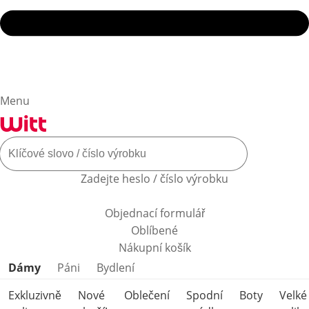
Menu
Zadejte heslo / číslo výrobku
Objednací formulář
Oblíbené
Nákupní košík
Přeskočit kategorie produktů
Dámy
Páni
Bydlení
Exkluzivně
Nové
Oblečení
Spodní
Boty
Velké