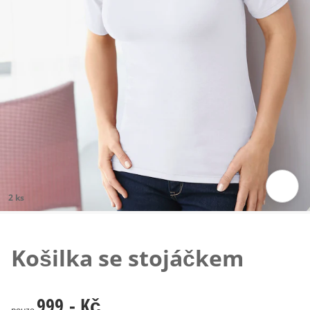
2 ks
Klepnutím obrázek zvětšíte
Košilka se stojáčkem
999,- Kč
999,- Kč
pouze