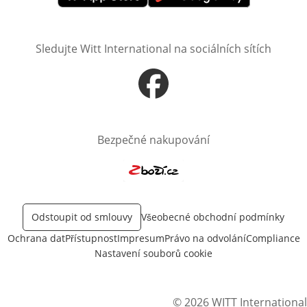
Otevře v novém okně
Otevře v novém okně
Sledujte Witt International na sociálních sítích
Otevře v novém okně
Bezpečné nakupování
Otevře v novém okně
Odstoupit od smlouvy
Všeobecné obchodní podmínky
Ochrana dat
Přístupnost
Impresum
Právo na odvolání
Compliance
Nastavení souborů cookie
© 2026 WITT International