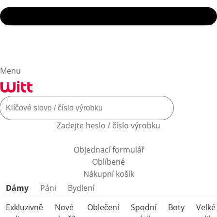
Menu
Zadejte heslo / číslo výrobku
Objednací formulář
Oblíbené
Nákupní košík
Přeskočit kategorie produktů
Dámy
Páni
Bydlení
Exkluzivně
Nové
Oblečení
Spodní
Boty
Velké