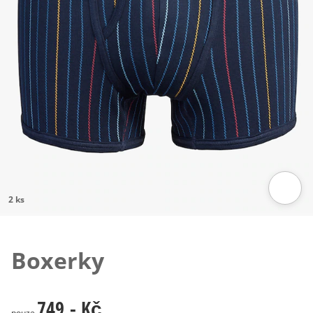
2 ks
Klepnutím obrázek zvětšíte
Boxerky
749,- Kč
749,- Kč
pouze