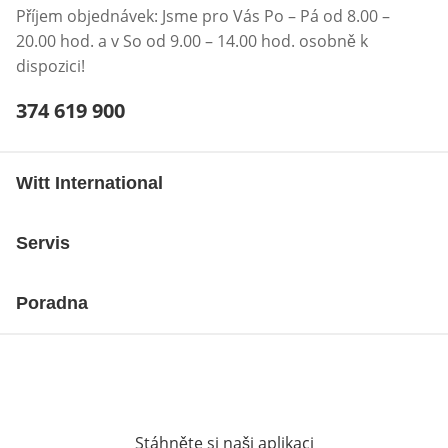
Příjem objednávek: Jsme pro Vás Po – Pá od 8.00 –
20.00 hod. a v So od 9.00 – 14.00 hod. osobně k
dispozici!
Telefonní číslo:
374 619 900
Otevření klienta telefonu
Witt International
Servis
Poradna
Stáhněte si naši aplikaci
Otevře v novém o