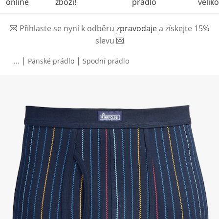
online
zboží!
prádlo
veliko
💌
Přihlaste se nyní k odběru
zpravodaje
a získejte 15%
slevu
💌
|
|
...
Pánské prádlo
Spodní prádlo