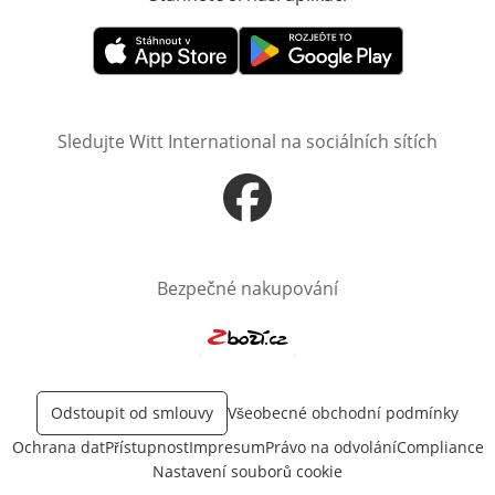
Otevře v novém okně
Otevře v novém okně
Sledujte Witt International na sociálních sítích
Otevře v novém okně
Bezpečné nakupování
Otevře v novém okně
Odstoupit od smlouvy
Všeobecné obchodní podmínky
Ochrana dat
Přístupnost
Impresum
Právo na odvolání
Compliance
Nastavení souborů cookie