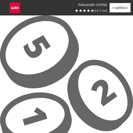
Nakupujte rychleji
v aplikaci
(13.2 tsd)
Přeskočit na hlavní obsah