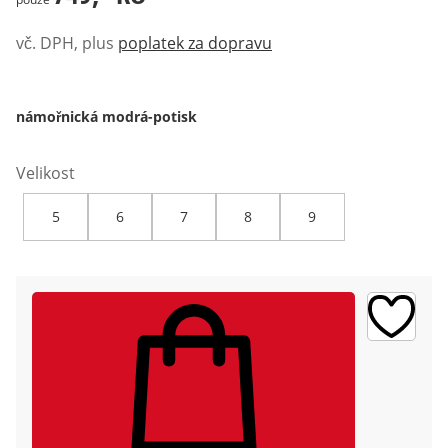
vč. DPH, plus
poplatek za dopravu
námořnická modrá-potisk
Velikost
5
6
7
8
9