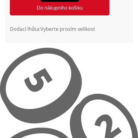
Do nákupniho košiku
Dodací lhůta:
Vyberte prosím velikost