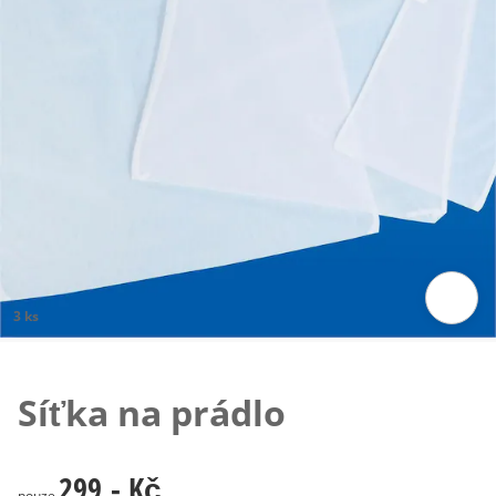
3 ks
Klepnutím obrázek zvětšíte
Síťka na prádlo
299,- Kč
299,- Kč
pouze