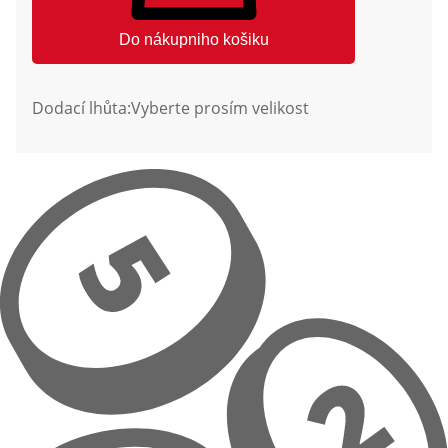
Do nákupniho košiku
Dodací lhůta:
Vyberte prosím velikost