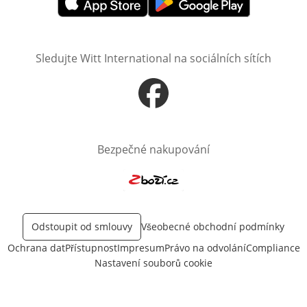
Otevře v novém okně
Otevře v novém okně
Sledujte Witt International na sociálních sítích
Otevře v novém okně
Bezpečné nakupování
Otevře v novém okně
Odstoupit od smlouvy
Všeobecné obchodní podmínky
Ochrana dat
Přístupnost
Impresum
Právo na odvolání
Compliance
Nastavení souborů cookie