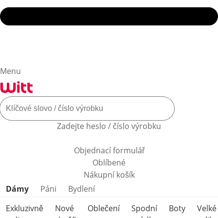
Menu
Zadejte heslo / číslo výrobku
Objednací formulář
Oblíbené
Nákupní košík
Přeskočit kategorie produktů
Dámy
Páni
Bydlení
Exkluzivně
Nové
Oblečení
Spodní
Boty
Velké