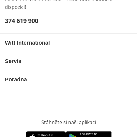
dispozici!
Telefonní číslo:
374 619 900
Otevření klienta telefonu
Witt International
Servis
Poradna
Stáhněte si naši aplikaci
Otevře v novém o