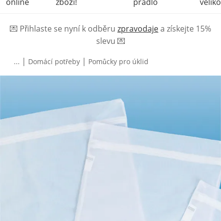
online
zboží!
prádlo
veliko
💌
Přihlaste se nyní k odběru
zpravodaje
a získejte 15%
slevu
💌
|
|
...
Domácí potřeby
Pomůcky pro úklid