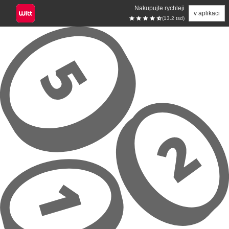
Nakupujte rychleji
v aplikaci
(13.2 tsd)
Přeskočit na hlavní obsah