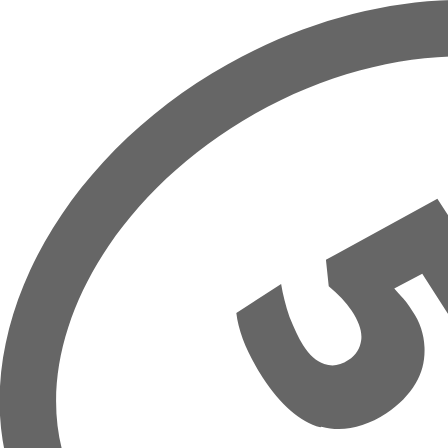
Přeskočit na hlavní obsah