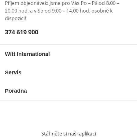
Příjem objednávek: Jsme pro Vás Po – Pá od 8.00 –
20.00 hod. a v So od 9.00 – 14.00 hod. osobně k
dispozici!
Telefonní číslo:
374 619 900
Otevření klienta telefonu
Witt International
Servis
Poradna
Stáhněte si naši aplikaci
Otevře v novém o