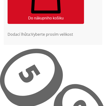
Do nákupniho košiku
Dodací lhůta:
Vyberte prosím velikost