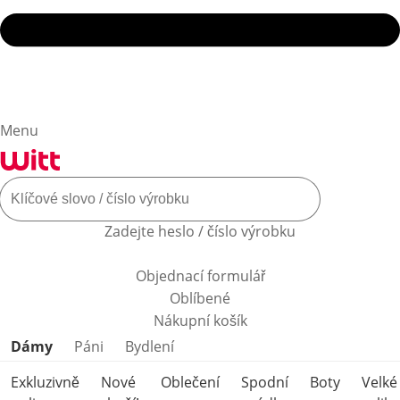
Menu
Zadejte heslo / číslo výrobku
Objednací formulář
Oblíbené
Nákupní košík
Přeskočit kategorie produktů
Dámy
Páni
Bydlení
Exkluzivně
Nové
Oblečení
Spodní
Boty
Velké