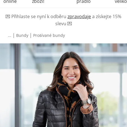
online
zboží!
prádlo
veliko
💌
Přihlaste se nyní k odběru
zpravodaje
a získejte 15%
slevu
💌
|
|
...
Bundy
Prošívané bundy