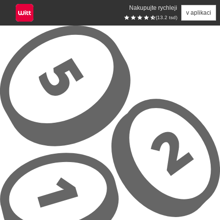
Nakupujte rychleji
v aplikaci
(13.2 tsd)
Přeskočit na hlavní obsah