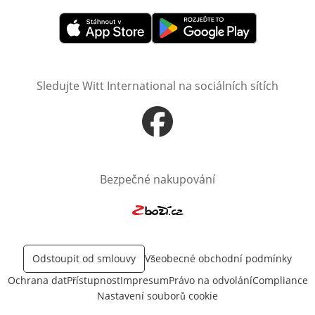
Otevře v novém okně
Otevře v novém okně
Sledujte Witt International na sociálních sítích
Otevře v novém okně
Bezpečné nakupování
Otevře v novém okně
Odstoupit od smlouvy
Všeobecné obchodní podmínky
Ochrana dat
Přístupnost
Impresum
Právo na odvolání
Compliance
Nastavení souborů cookie