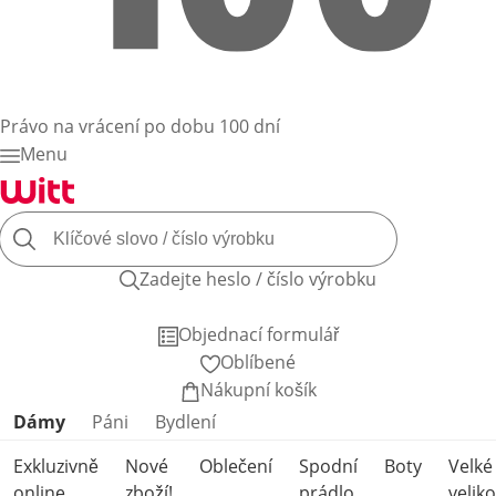
Právo na vrácení po dobu 100 dní
Menu
Zadejte heslo / číslo výrobku
Objednací formulář
Oblíbené
Nákupní košík
Přeskočit kategorie produktů
Dámy
Páni
Bydlení
Exkluzivně
Nové
Oblečení
Spodní
Boty
Velké
online
zboží!
prádlo
veliko