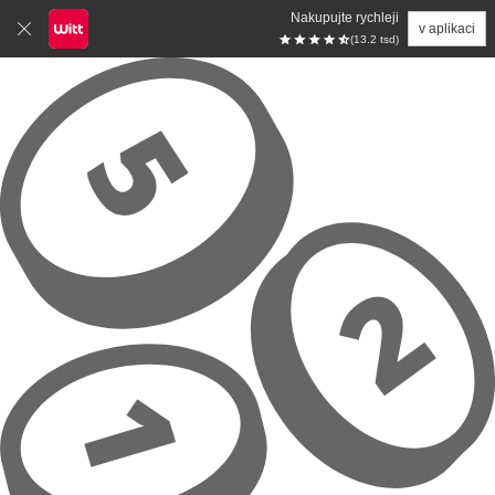
Nakupujte rychleji
v aplikaci
(13.2 tsd)
Přeskočit na hlavní obsah