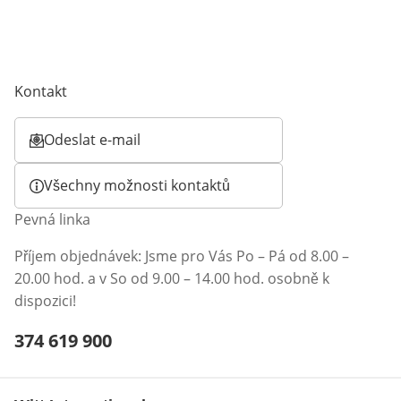
Kontakt
Odeslat e-mail
Otevírá e-mailového klienta
Všechny možnosti kontaktů
Pevná linka
Příjem objednávek: Jsme pro Vás Po – Pá od 8.00 –
20.00 hod. a v So od 9.00 – 14.00 hod. osobně k
dispozici!
Telefonní číslo:
374 619 900
Otevření klienta telefonu