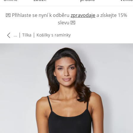
💌
Přihlaste se nyní k odběru
zpravodaje
a získejte 15%
slevu
💌
|
|
...
Tílka
Košilky s ramínky