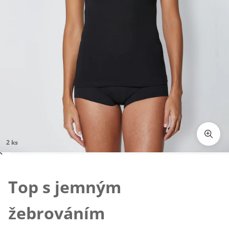
2 ks
Klepnutím obrázek zvětšíte
Top s jemným
žebrováním