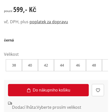
599,- Kč
599,- Kč
pouze
vč. DPH, plus
poplatek za dopravu
černá
Velikost
38
40
42
44
46
48
50
Do nákupniho košiku
Dodací lhůta:
Vyberte prosím velikost