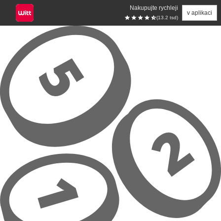
Nakupujte rychleji
v aplikaci
(13.2 tsd)
Přeskočit na hlavní obsah