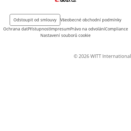
Otevře v novém okně
Odstoupit od smlouvy
Všeobecné obchodní podmínky
Ochrana dat
Přístupnost
Impresum
Právo na odvolání
Compliance
Nastavení souborů cookie
© 2026 WITT International