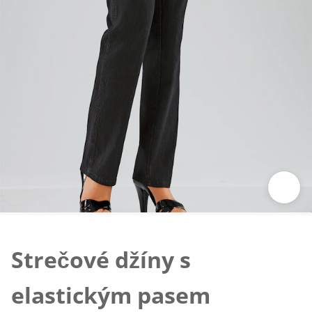
Klepnutím obrázek zvětšíte
Strečové džíny s
elastickým pasem