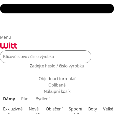
Menu
Zadejte heslo / číslo výrobku
Objednací formulář
Oblíbené
Nákupní košík
Přeskočit kategorie produktů
Dámy
Páni
Bydlení
Exkluzivně
Nové
Oblečení
Spodní
Boty
Velké