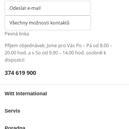
Odeslat e-mail
Otevírá e-mailového klienta
Všechny možnosti kontaktů
Pevná linka
Příjem objednávek: Jsme pro Vás Po – Pá od 8.00 –
20.00 hod. a v So od 9.00 – 14.00 hod. osobně k
dispozici!
Telefonní číslo:
374 619 900
Otevření klienta telefonu
Witt International
Servis
Poradna