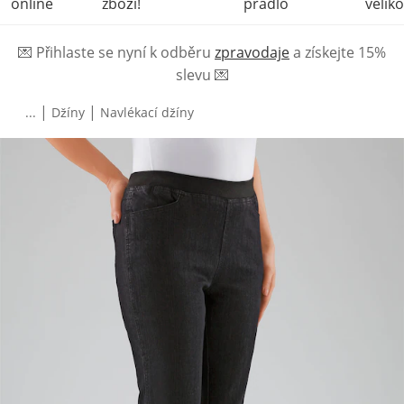
online
zboží!
prádlo
veliko
💌
Přihlaste se nyní k odběru
zpravodaje
a získejte 15%
slevu
💌
|
|
...
Džíny
Navlékací džíny