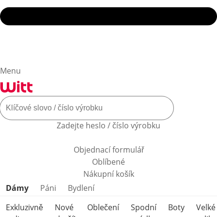
Menu
Zadejte heslo / číslo výrobku
Objednací formulář
Oblíbené
Nákupní košík
Přeskočit kategorie produktů
Dámy
Páni
Bydlení
Exkluzivně
Nové
Oblečení
Spodní
Boty
Velké