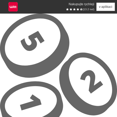
Nakupujte rychleji
v aplikaci
(13.2 tsd)
Přeskočit na hlavní obsah