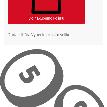
Do nákupniho košiku
Dodací lhůta:
Vyberte prosím velikost