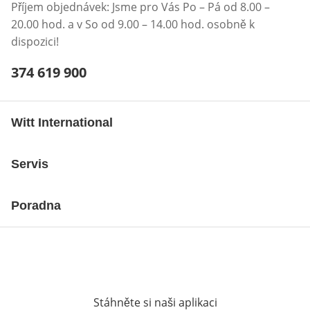
Příjem objednávek: Jsme pro Vás Po – Pá od 8.00 –
20.00 hod. a v So od 9.00 – 14.00 hod. osobně k
dispozici!
Telefonní číslo:
374 619 900
Otevření klienta telefonu
Witt International
Servis
Poradna
Stáhněte si naši aplikaci
Otevře v novém o