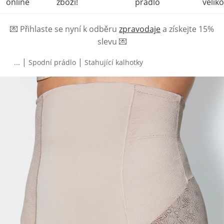
online
zboží!
prádlo
veliko
💌
Přihlaste se nyní k odběru
zpravodaje
a získejte 15%
slevu
💌
|
|
...
Spodní prádlo
Stahující kalhotky