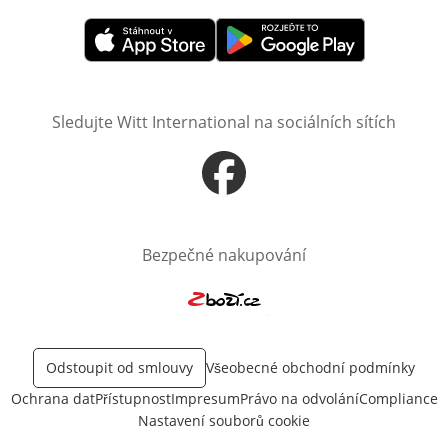
Otevře v novém okně
Otevře v novém okně
Sledujte Witt International na sociálních sítích
Otevře v novém okně
Bezpečné nakupování
Otevře v novém okně
Odstoupit od smlouvy
Všeobecné obchodní podmínky
Ochrana dat
Přístupnost
Impresum
Právo na odvolání
Compliance
Nastavení souborů cookie