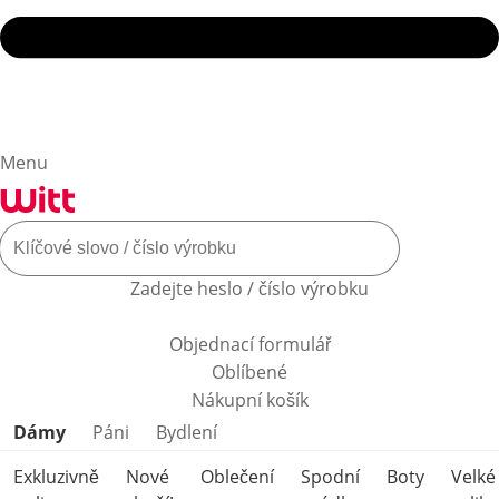
Menu
Zadejte heslo / číslo výrobku
Objednací formulář
Oblíbené
Nákupní košík
Přeskočit kategorie produktů
Dámy
Páni
Bydlení
Exkluzivně
Nové
Oblečení
Spodní
Boty
Velké