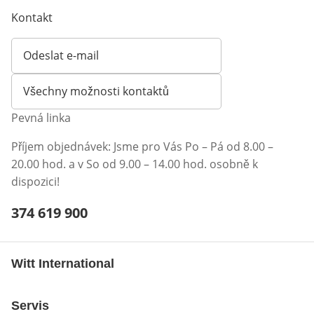
Kontakt
Odeslat e-mail
Otevírá e-mailového klienta
Všechny možnosti kontaktů
Pevná linka
Příjem objednávek: Jsme pro Vás Po – Pá od 8.00 –
20.00 hod. a v So od 9.00 – 14.00 hod. osobně k
dispozici!
Telefonní číslo:
374 619 900
Otevření klienta telefonu
Witt International
Servis