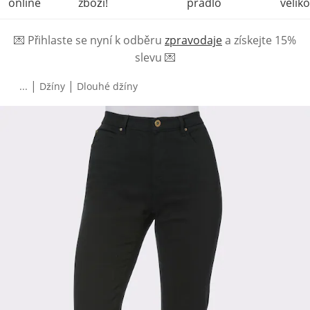
online
zboží!
prádlo
veliko
💌
Přihlaste se nyní k odběru
zpravodaje
a získejte 15%
slevu
💌
|
|
...
Džíny
Dlouhé džíny