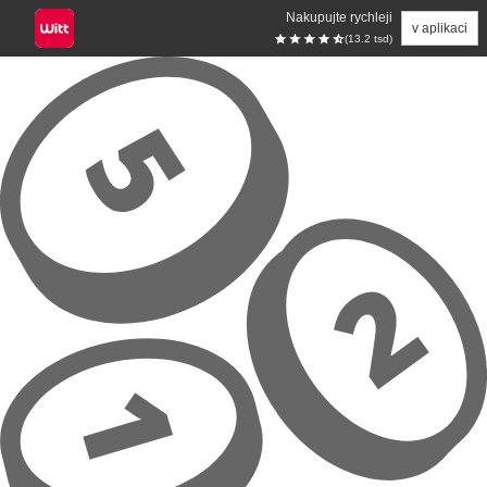
Nakupujte rychleji
v aplikaci
(13.2 tsd)
Přeskočit na hlavní obsah