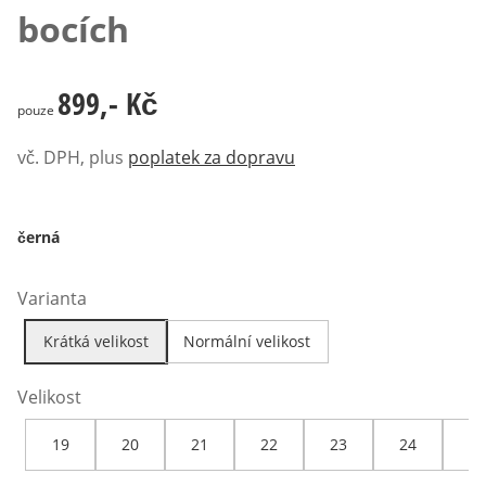
bocích
899,- Kč
899,- Kč
pouze
vč. DPH, plus
poplatek za dopravu
černá
Varianta
Krátká velikost
Normální velikost
Velikost
19
20
21
22
23
24
25