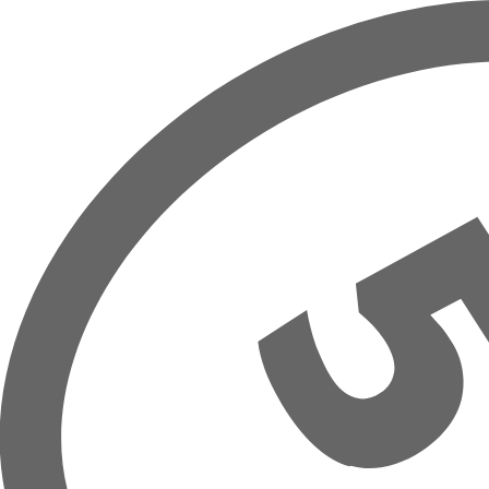
Přeskočit na hlavní obsah