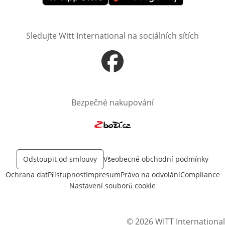
Otevře v novém okně
Otevře v novém okně
Sledujte Witt International na sociálních sítích
Otevře v novém okně
Bezpečné nakupování
Otevře v novém okně
Odstoupit od smlouvy
Všeobecné obchodní podmínky
Ochrana dat
Přístupnost
Impresum
Právo na odvolání
Compliance
Nastavení souborů cookie
© 2026 WITT International