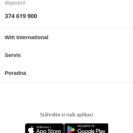
dispozici!
Telefonní číslo:
374 619 900
Otevření klienta telefonu
Witt International
Servis
Poradna
Stáhněte si naši aplikaci
Otevře v novém o