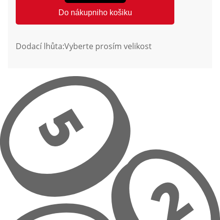
Do nákupniho košiku
Dodací lhůta:
Vyberte prosím velikost