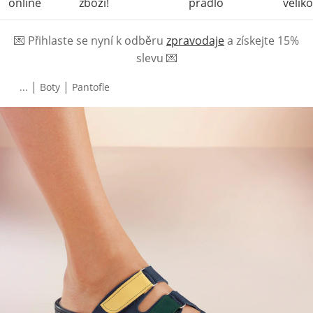
online
zboží!
prádlo
veliko
💌
Přihlaste se nyní k odběru
zpravodaje
a získejte 15%
slevu
💌
|
|
...
Boty
Pantofle