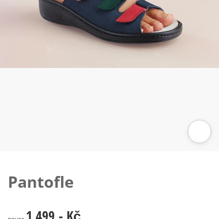
Klepnutím obrázek zvětšíte
Pantofle
1 499,- Kč
1 499,- Kč
pouze