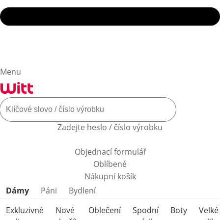
Menu
Zadejte heslo / číslo výrobku
Objednací formulář
Oblíbené
Nákupní košík
Přeskočit kategorie produktů
Dámy
Páni
Bydlení
Exkluzivně
Nové
Oblečení
Spodní
Boty
Velké