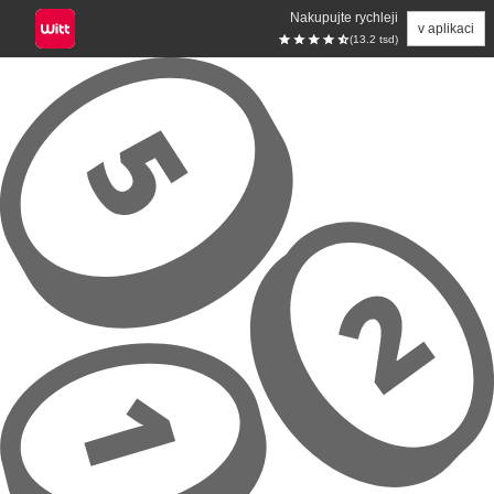
Nakupujte rychleji
v aplikaci
(13.2 tsd)
Přeskočit na hlavní obsah