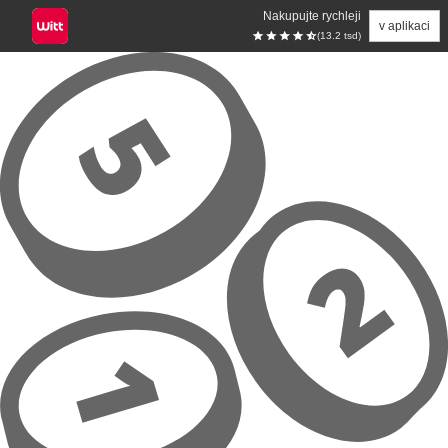
Nakupujte rychleji
v aplikaci
(13.2 tsd)
Přeskočit na hlavní obsah