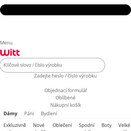
Menu
Zadejte heslo / číslo výrobku
Objednací formulář
Oblíbené
Nákupní košík
Přeskočit kategorie produktů
Dámy
Páni
Bydlení
Exkluzivně
Nové
Oblečení
Spodní
Boty
Velké