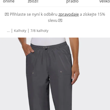
online
zboží!
prádlo
veliko
💌
Přihlaste se nyní k odběru
zpravodaje
a získejte 15%
slevu
💌
|
|
...
Kalhoty
7/8 kalhoty