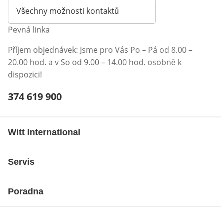
Všechny možnosti kontaktů
Pevná linka
Příjem objednávek: Jsme pro Vás Po – Pá od 8.00 –
20.00 hod. a v So od 9.00 – 14.00 hod. osobně k
dispozici!
Telefonní číslo:
374 619 900
Otevření klienta telefonu
Witt International
Servis
Poradna