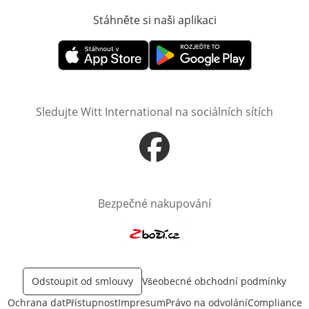
Stáhněte si naši aplikaci
Otevře v novém o
Otevře v novém okně
Otevře v novém okně
Sledujte Witt International na sociálních sítích
Otevře v novém okně
Bezpečné nakupování
Otevře v novém okně
Odstoupit od smlouvy
Všeobecné obchodní podmínky
Ochrana dat
Přístupnost
Impresum
Právo na odvolání
Compliance