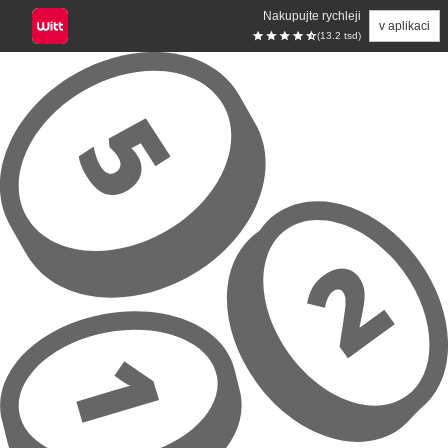
Nakupujte rychleji
v aplikaci
(13.2 tsd)
Přeskočit na hlavní obsah