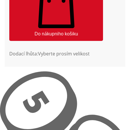
Do nákupniho košiku
Dodací lhůta:
Vyberte prosím velikost