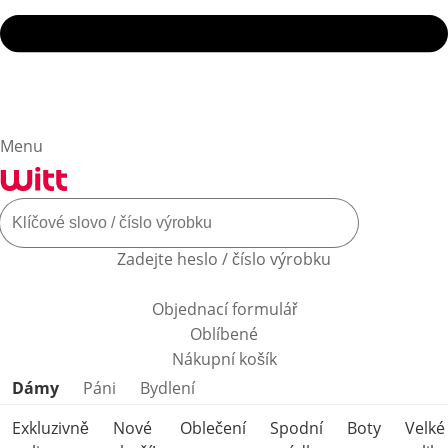
Menu
Zadejte heslo / číslo výrobku
Objednací formulář
Oblíbené
Nákupní košík
Přeskočit kategorie produktů
Dámy
Páni
Bydlení
Exkluzivně
Nové
Oblečení
Spodní
Boty
Velké