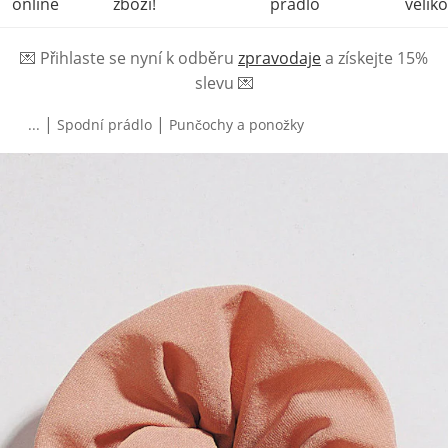
online
zboží!
prádlo
veliko
💌
Přihlaste se nyní k odběru
zpravodaje
a získejte 15%
slevu
💌
|
|
...
Spodní prádlo
Punčochy a ponožky