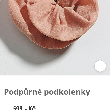
Klepnutím obrázek zvětšíte
Podpůrné podkolenky
599,- Kč
599,- Kč
pouze