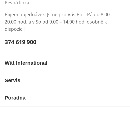
Pevná linka
Příjem objednávek: Jsme pro Vás Po – Pá od 8.00 –
20.00 hod. a v So od 9.00 – 14.00 hod. osobně k
dispozici!
Telefonní číslo:
374 619 900
Otevření klienta telefonu
Witt International
Servis
Poradna