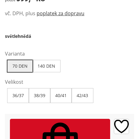
vč. DPH, plus
poplatek za dopravu
světlehnědá
Varianta
70 DEN
140 DEN
Velikost
36/37
38/39
40/41
42/43