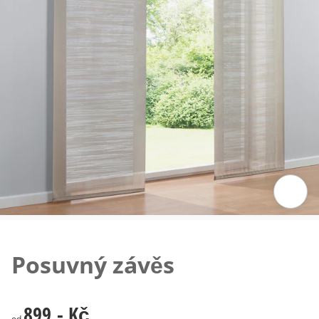
Klepnutím obrázek zvětšíte
Posuvný závěs
899,- Kč
899,- Kč
od