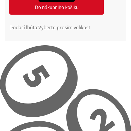
Do nákupniho košiku
Dodací lhůta:
Vyberte prosím velikost