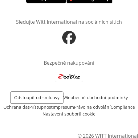
Otevře v novém okně
Otevře v novém okně
Sledujte Witt International na sociálních sítích
Otevře v novém okně
Bezpečné nakupování
Otevře v novém okně
Odstoupit od smlouvy
Všeobecné obchodní podmínky
Ochrana dat
Přístupnost
Impresum
Právo na odvolání
Compliance
Nastavení souborů cookie
© 2026 WITT International