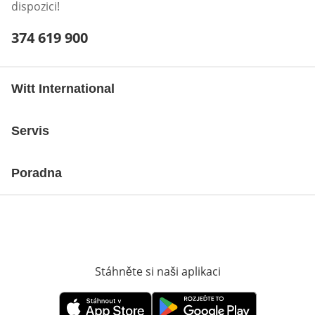
dispozici!
Telefonní číslo:
374 619 900
Otevření klienta telefonu
Witt International
Servis
Poradna
Stáhněte si naši aplikaci
Otevře v novém o