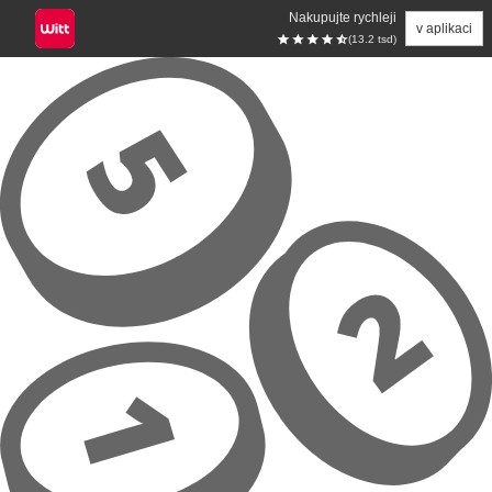
Nakupujte rychleji
v aplikaci
(13.2 tsd)
Přeskočit na hlavní obsah