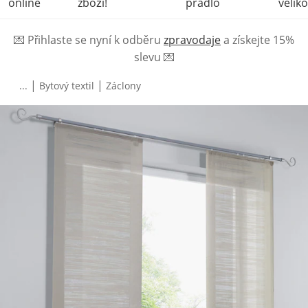
online
zboží!
prádlo
veliko
💌
Přihlaste se nyní k odběru
zpravodaje
a získejte 15%
slevu
💌
|
|
...
Bytový textil
Záclony