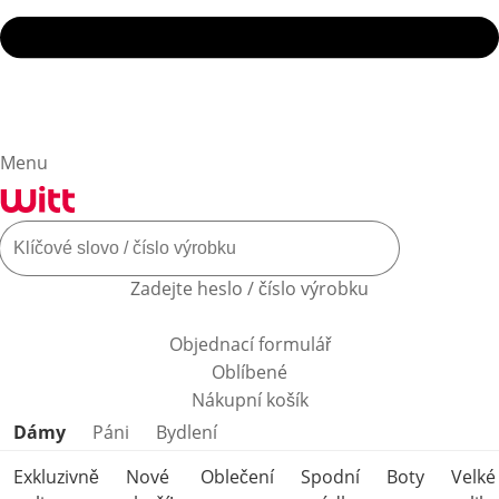
Menu
Zadejte heslo / číslo výrobku
Objednací formulář
Oblíbené
Nákupní košík
Přeskočit kategorie produktů
Dámy
Páni
Bydlení
Exkluzivně
Nové
Oblečení
Spodní
Boty
Velké