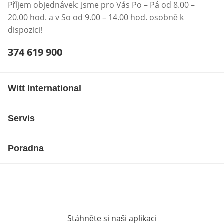
Příjem objednávek: Jsme pro Vás Po – Pá od 8.00 –
20.00 hod. a v So od 9.00 – 14.00 hod. osobně k
dispozici!
Telefonní číslo:
374 619 900
Otevření klienta telefonu
Witt International
Servis
Poradna
Stáhněte si naši aplikaci
Otevře v novém o