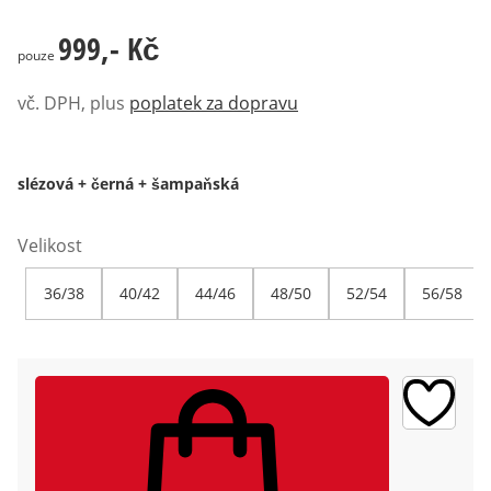
999,- Kč
999,- Kč
pouze
vč. DPH, plus
poplatek za dopravu
slézová + černá + šampaňská
Velikost
36/38
40/42
44/46
48/50
52/54
56/58