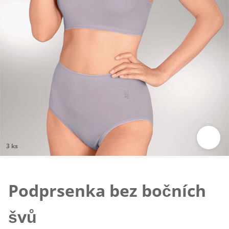
3 ks
Klepnutím obrázek zvětšíte
Podprsenka bez bočních
švů