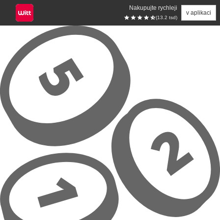
Nakupujte rychleji
v aplikaci
(13.2 tsd)
Přeskočit na hlavní obsah