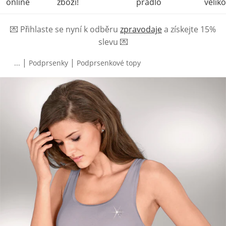
online
zboží!
prádlo
veliko
💌
Přihlaste se nyní k odběru
zpravodaje
a získejte 15%
slevu
💌
|
|
...
Podprsenky
Podprsenkové topy