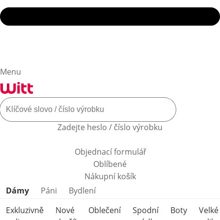
Menu
Zadejte heslo / číslo výrobku
Objednací formulář
Oblíbené
Nákupní košík
Přeskočit kategorie produktů
Dámy
Páni
Bydlení
Exkluzivně
Nové
Oblečení
Spodní
Boty
Velké