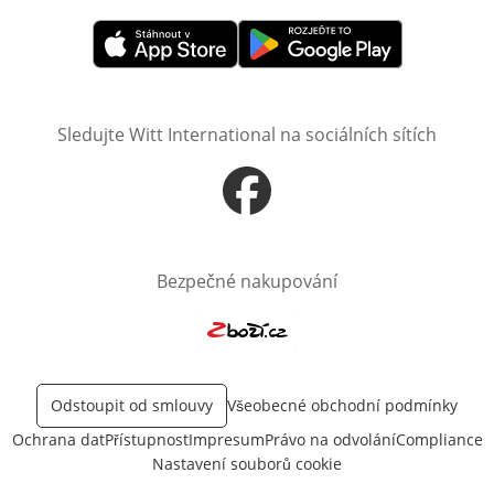
Otevře v novém okně
Otevře v novém okně
Sledujte Witt International na sociálních sítích
Otevře v novém okně
Bezpečné nakupování
Otevře v novém okně
Odstoupit od smlouvy
Všeobecné obchodní podmínky
Ochrana dat
Přístupnost
Impresum
Právo na odvolání
Compliance
Nastavení souborů cookie