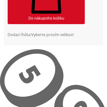
Do nákupniho košiku
Dodací lhůta:
Vyberte prosím velikost