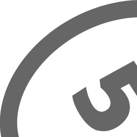
Přeskočit na hlavní obsah