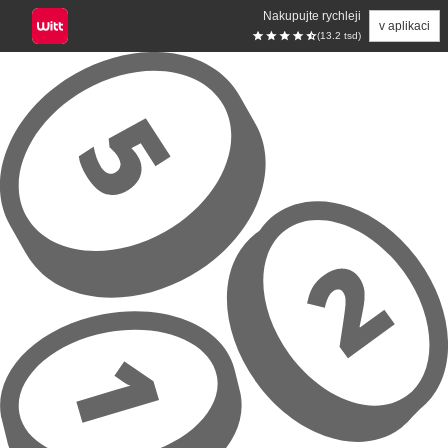
Nakupujte rychleji
v aplikaci
(13.2 tsd)
Přeskočit na hlavní obsah