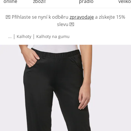
online
zboží!
prádlo
veliko
💌
Přihlaste se nyní k odběru
zpravodaje
a získejte 15%
slevu
💌
|
|
...
Kalhoty
Kalhoty na gumu