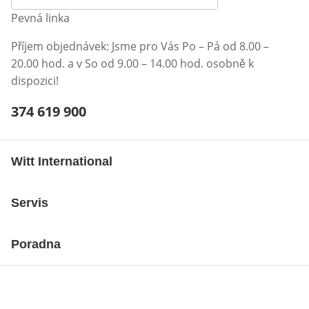
Pevná linka
Příjem objednávek: Jsme pro Vás Po – Pá od 8.00 –
20.00 hod. a v So od 9.00 – 14.00 hod. osobně k
dispozici!
Telefonní číslo:
374 619 900
Otevření klienta telefonu
Witt International
Servis
Poradna