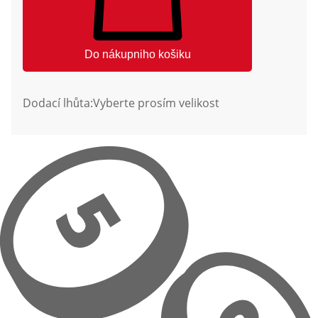
Do nákupniho košiku
Dodací lhůta:
Vyberte prosím velikost