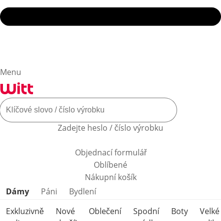
Menu
Zadejte heslo / číslo výrobku
Objednací formulář
Oblíbené
Nákupní košík
Přeskočit kategorie produktů
Dámy
Páni
Bydlení
Exkluzivně
Nové
Oblečení
Spodní
Boty
Velké