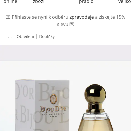
online
zboží!
prádlo
veliko
💌
Přihlaste se nyní k odběru
zpravodaje
a získejte 15%
slevu
💌
|
|
...
Oblečení
Doplňky