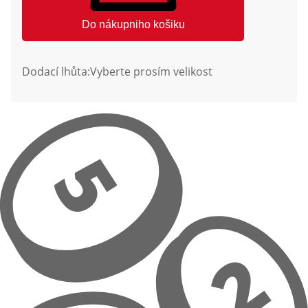
Do nákupniho košiku
Dodací lhůta:
Vyberte prosím velikost