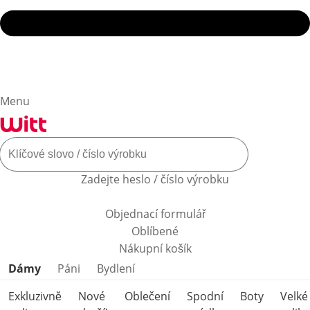
Menu
Zadejte heslo / číslo výrobku
Objednací formulář
Oblíbené
Nákupní košík
Přeskočit kategorie produktů
Dámy
Páni
Bydlení
Exkluzivně
Nové
Oblečení
Spodní
Boty
Velké