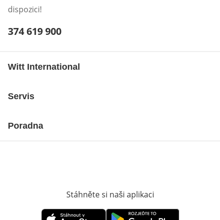
dispozici!
Telefonní číslo:
374 619 900
Otevření klienta telefonu
Witt International
Servis
Poradna
Stáhněte si naši aplikaci
Otevře v novém o