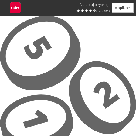
Nakupujte rychleji
v aplikaci
(13.2 tsd)
Přeskočit na hlavní obsah