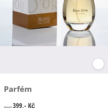
Klepnutím obrázek zvětšíte
Parfém
399,- Kč
399,- Kč
pouze