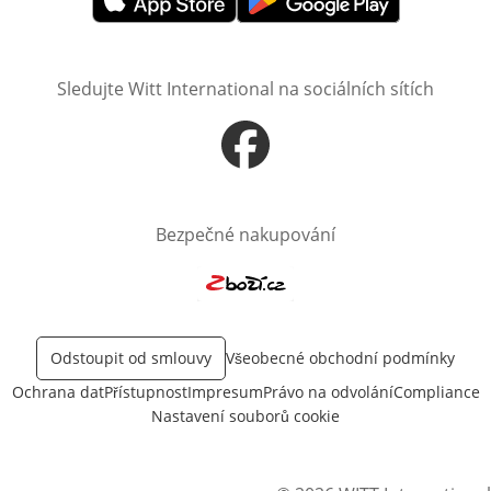
Otevře v novém okně
Otevře v novém okně
Sledujte Witt International na sociálních sítích
Otevře v novém okně
Bezpečné nakupování
Otevře v novém okně
Odstoupit od smlouvy
Všeobecné obchodní podmínky
Ochrana dat
Přístupnost
Impresum
Právo na odvolání
Compliance
Nastavení souborů cookie