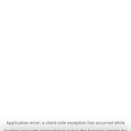
Application error: a
client
-side exception has occurred while
loading
www.witt-international.cz
(see the
browser console
for