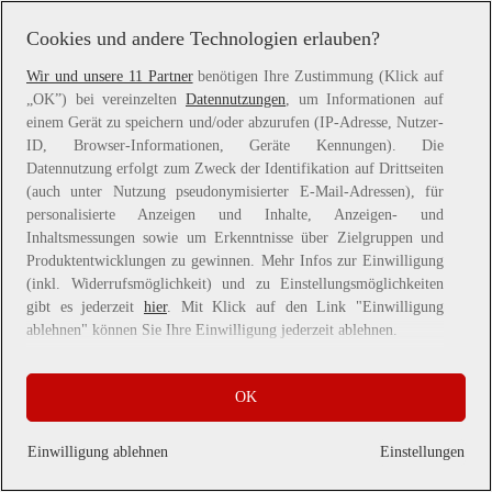
more information).
Cookies und andere Technologien erlauben?
Wir und unsere 11 Partner
benötigen Ihre Zustimmung (Klick auf
„OK”) bei vereinzelten
Datennutzungen
, um Informationen auf
einem Gerät zu speichern und/oder abzurufen (IP-Adresse, Nutzer-
ID, Browser-Informationen, Geräte Kennungen). Die
Datennutzung erfolgt zum Zweck der Identifikation auf Drittseiten
(auch unter Nutzung pseudonymisierter E-Mail-Adressen), für
personalisierte Anzeigen und Inhalte, Anzeigen- und
Inhaltsmessungen sowie um Erkenntnisse über Zielgruppen und
Produktentwicklungen zu gewinnen. Mehr Infos zur Einwilligung
(inkl. Widerrufsmöglichkeit) und zu Einstellungsmöglichkeiten
gibt es jederzeit
hier
. Mit Klick auf den Link "Einwilligung
ablehnen" können Sie Ihre Einwilligung jederzeit ablehnen.
Sie können Ihre Einwilligung auch jederzeit grundlos mit Wirkung
OK
für die Zukunft widerrufen, indem Sie z. B. auf den Button
"Cookie-Einstellungen" im Footer der Website und "Alle
ablehnen" klicken.
Einwilligung ablehnen
Einstellungen
Datennutzungen