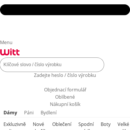
Menu
Zadejte heslo / číslo výrobku
Objednací formulář
Oblíbené
Nákupní košík
Přeskočit kategorie produktů
Dámy
Páni
Bydlení
Exkluzivně
Nové
Oblečení
Spodní
Boty
Velké