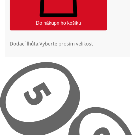
Do nákupniho košiku
Dodací lhůta:
Vyberte prosím velikost