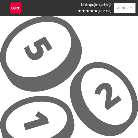
Nakupujte rychleji
v aplikaci
(13.2 tsd)
Přeskočit na hlavní obsah