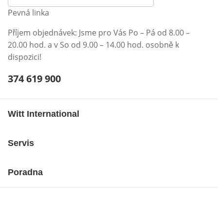
Pevná linka
Příjem objednávek: Jsme pro Vás Po – Pá od 8.00 –
20.00 hod. a v So od 9.00 – 14.00 hod. osobně k
dispozici!
Telefonní číslo:
374 619 900
Otevření klienta telefonu
Witt International
Servis
Poradna