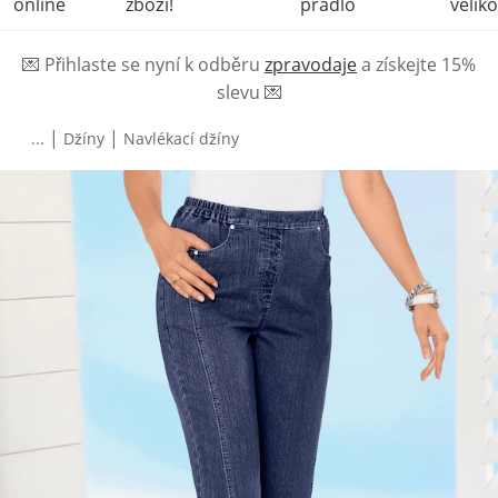
online
zboží!
prádlo
veliko
💌
Přihlaste se nyní k odběru
zpravodaje
a získejte 15%
slevu
💌
|
|
...
Džíny
Navlékací džíny