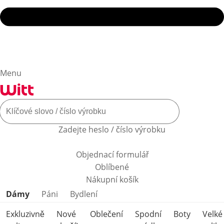
Menu
Zadejte heslo / číslo výrobku
Objednací formulář
Oblíbené
Nákupní košík
Přeskočit kategorie produktů
Dámy
Páni
Bydlení
Exkluzivně
Nové
Oblečení
Spodní
Boty
Velké