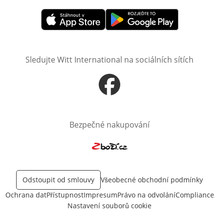
Otevře v novém okně
Otevře v novém okně
Sledujte Witt International na sociálních sítích
Otevře v novém okně
Bezpečné nakupování
Otevře v novém okně
Odstoupit od smlouvy
Všeobecné obchodní podmínky
Ochrana dat
Přístupnost
Impresum
Právo na odvolání
Compliance
Nastavení souborů cookie