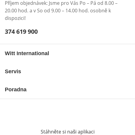
Příjem objednávek: Jsme pro Vás Po – Pá od 8.00 –
20.00 hod. a v So od 9.00 – 14.00 hod. osobně k
dispozici!
Telefonní číslo:
374 619 900
Otevření klienta telefonu
Witt International
Servis
Poradna
Stáhněte si naši aplikaci
Otevře v novém o