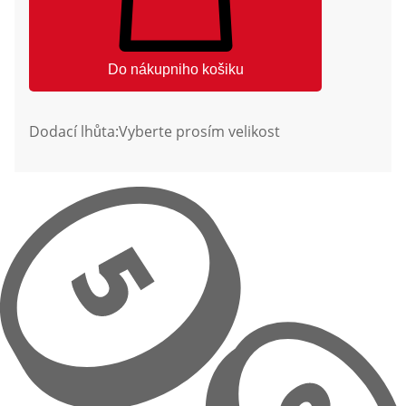
Do nákupniho košiku
Dodací lhůta:
Vyberte prosím velikost