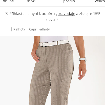
online
zboží!
prádlo
veliko
💌
Přihlaste se nyní k odběru
zpravodaje
a získejte 15%
slevu
💌
|
|
...
Kalhoty
Capri kalhoty