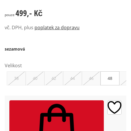
499,- Kč
499,- Kč
pouze
vč. DPH, plus
poplatek za dopravu
sezamová
Velikost
38
40
42
44
46
48
50