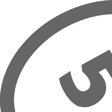
Přeskočit na hlavní obsah