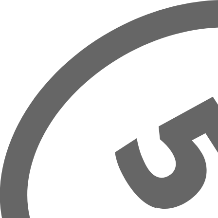
Přeskočit na hlavní obsah