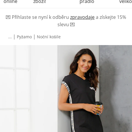
online
zboží!
prádlo
veliko
💌
Přihlaste se nyní k odběru
zpravodaje
a získejte 15%
slevu
💌
|
|
...
Pyžamo
Noční košile