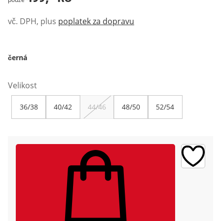
vč. DPH, plus
poplatek za dopravu
černá
Velikost
36/38
40/42
44/46
48/50
52/54