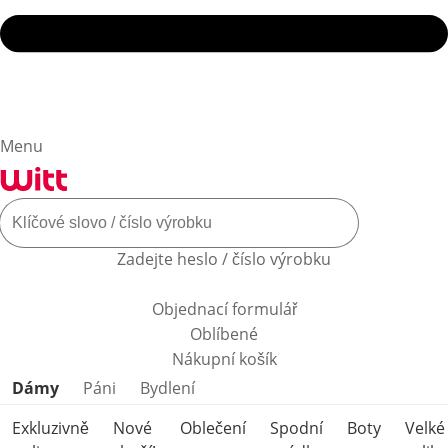
Menu
Zadejte heslo / číslo výrobku
Objednací formulář
Oblíbené
Nákupní košík
Přeskočit kategorie produktů
Dámy
Páni
Bydlení
Exkluzivně
Nové
Oblečení
Spodní
Boty
Velké