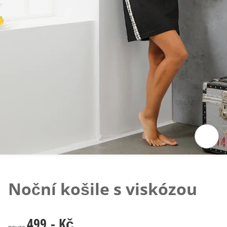
Klepnutím obrázek zvětšíte
Noční košile s viskózou
499,- Kč
499,- Kč
pouze