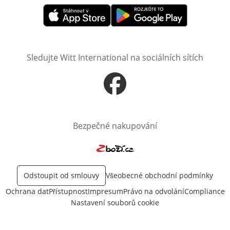
Otevře v novém okně
Otevře v novém okně
Sledujte Witt International na sociálních sítích
Otevře v novém okně
Bezpečné nakupování
Otevře v novém okně
Odstoupit od smlouvy
Všeobecné obchodní podmínky
Ochrana dat
Přístupnost
Impresum
Právo na odvolání
Compliance
Nastavení souborů cookie