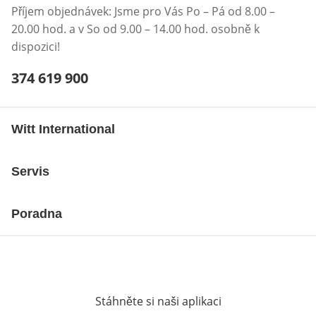
Příjem objednávek: Jsme pro Vás Po – Pá od 8.00 –
20.00 hod. a v So od 9.00 – 14.00 hod. osobně k
dispozici!
Telefonní číslo:
374 619 900
Otevření klienta telefonu
Witt International
Servis
Poradna
Stáhněte si naši aplikaci
Otevře v novém o