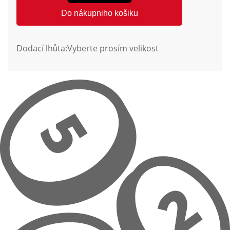
Do nákupniho košiku
Dodací lhůta:
Vyberte prosím velikost