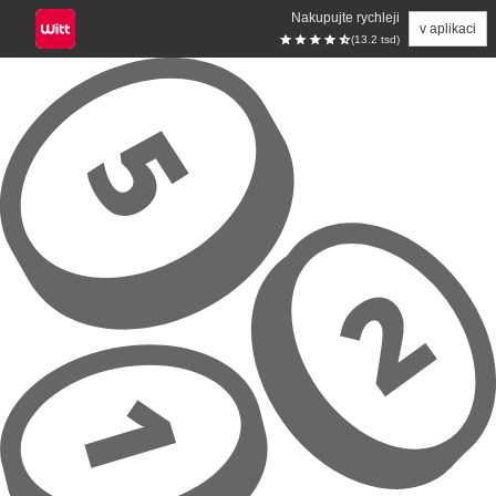
Nakupujte rychleji
v aplikaci
(13.2 tsd)
Přeskočit na hlavní obsah