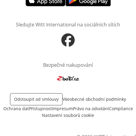
Otevře v novém okně
Otevře v novém okně
Sledujte Witt International na sociálních sítích
Otevře v novém okně
Bezpečné nakupování
Otevře v novém okně
Odstoupit od smlouvy
Všeobecné obchodní podmínky
Ochrana dat
Přístupnost
Impresum
Právo na odvolání
Compliance
Nastavení souborů cookie