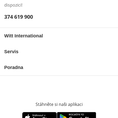
dispozici!
Telefonní číslo:
374 619 900
Otevření klienta telefonu
Witt International
Servis
Poradna
Stáhněte si naši aplikaci
Otevře v novém o