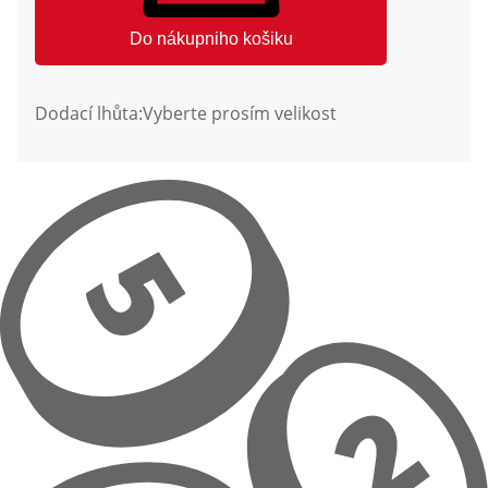
Do nákupniho košiku
Dodací lhůta:
Vyberte prosím velikost