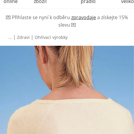
online
zboží!
prádlo
veliko
💌
Přihlaste se nyní k odběru
zpravodaje
a získejte 15%
slevu
💌
|
|
...
Zdraví
Ohřívací výrobky