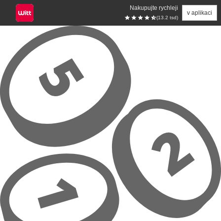
Nakupujte rychleji
v aplikaci
(13.2 tsd)
Přeskočit na hlavní obsah