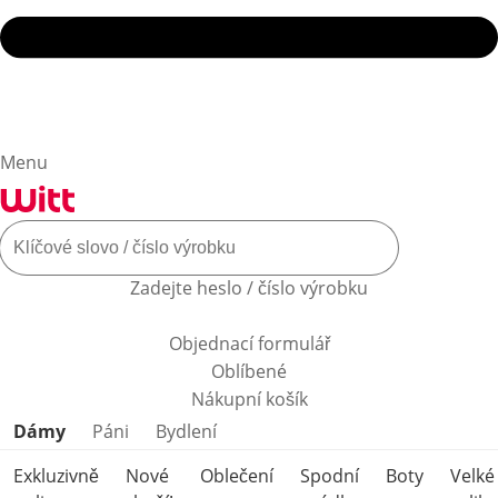
Menu
Zadejte heslo / číslo výrobku
Objednací formulář
Oblíbené
Nákupní košík
Přeskočit kategorie produktů
Dámy
Páni
Bydlení
Exkluzivně
Nové
Oblečení
Spodní
Boty
Velké