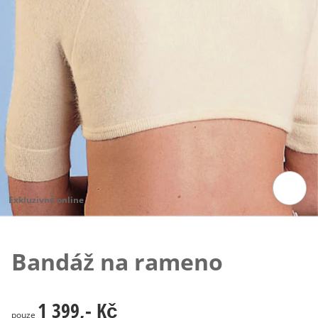
Exkluzivně online
Klepnutím obrázek zvětšíte
Bandáž na rameno
1 399,- Kč
1 399,- Kč
pouze