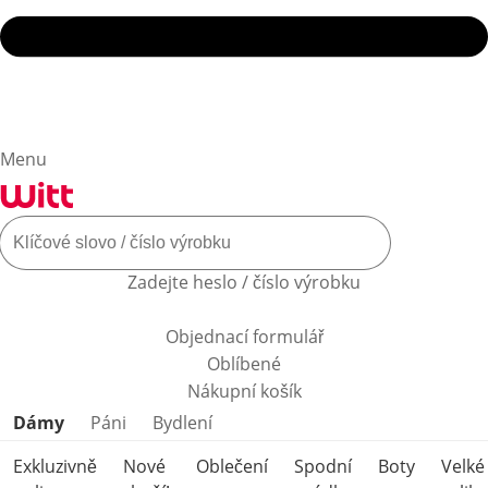
Menu
Zadejte heslo / číslo výrobku
Objednací formulář
Oblíbené
Nákupní košík
Přeskočit kategorie produktů
Dámy
Páni
Bydlení
Exkluzivně
Nové
Oblečení
Spodní
Boty
Velké