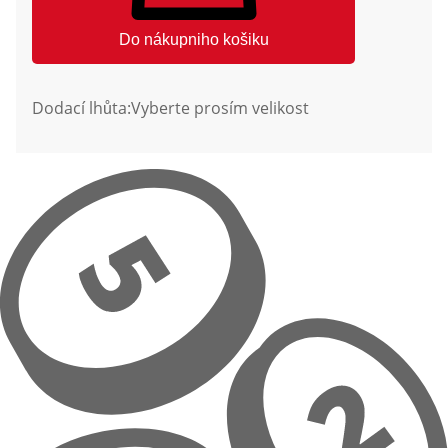
Do nákupniho košiku
Dodací lhůta:
Vyberte prosím velikost