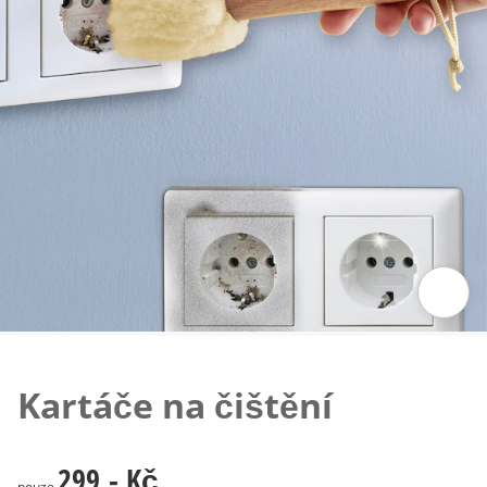
Klepnutím obrázek zvětšíte
Kartáče na čištění
299,- Kč
299,- Kč
pouze