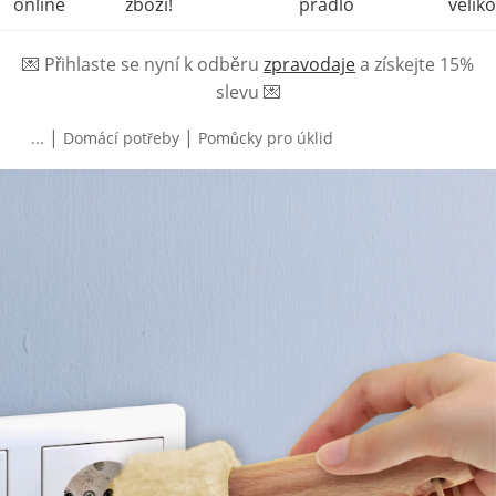
online
zboží!
prádlo
veliko
💌
Přihlaste se nyní k odběru
zpravodaje
a získejte 15%
slevu
💌
|
|
...
Domácí potřeby
Pomůcky pro úklid