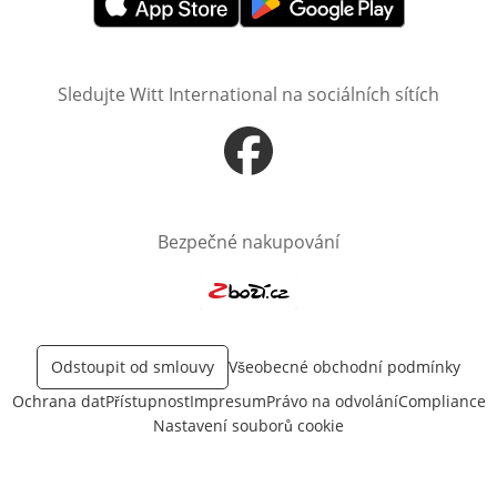
Otevře v novém okně
Otevře v novém okně
Sledujte Witt International na sociálních sítích
Otevře v novém okně
Bezpečné nakupování
Otevře v novém okně
Odstoupit od smlouvy
Všeobecné obchodní podmínky
Ochrana dat
Přístupnost
Impresum
Právo na odvolání
Compliance
Nastavení souborů cookie