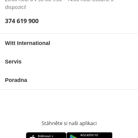
dispozici!
Telefonní číslo:
374 619 900
Otevření klienta telefonu
Witt International
Servis
Poradna
Stáhněte si naši aplikaci
Otevře v novém o