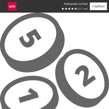
Nakupujte rychleji
v aplikaci
(13.2 tsd)
Přeskočit na hlavní obsah