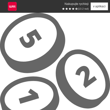
Nakupujte rychleji
v aplikaci
(13.2 tsd)
Přeskočit na hlavní obsah