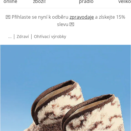
online
zboží!
prádlo
veliko
💌
Přihlaste se nyní k odběru
zpravodaje
a získejte 15%
slevu
💌
|
|
...
Zdraví
Ohřívací výrobky