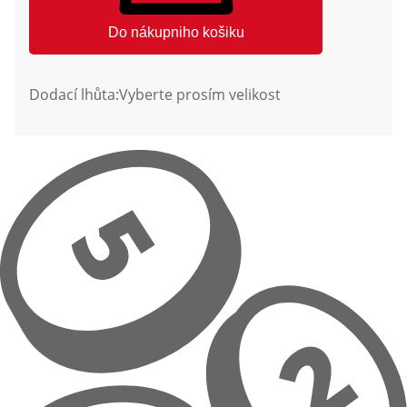
Do nákupniho košiku
Dodací lhůta:
Vyberte prosím velikost