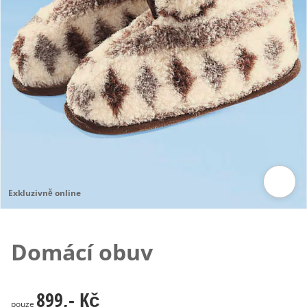
Exkluzivně online
Klepnutím obrázek zvětšíte
Domácí obuv
899,- Kč
899,- Kč
pouze