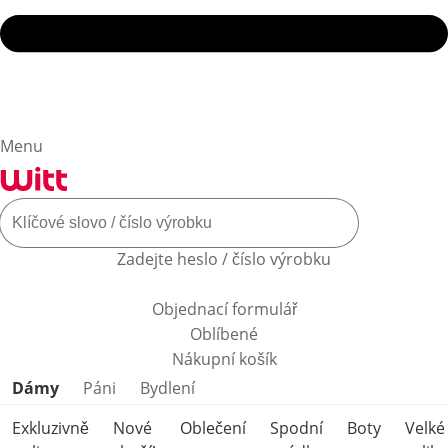
Menu
Zadejte heslo / číslo výrobku
Objednací formulář
Oblíbené
Nákupní košík
Přeskočit kategorie produktů
Dámy
Páni
Bydlení
Exkluzivně
Nové
Oblečení
Spodní
Boty
Velké