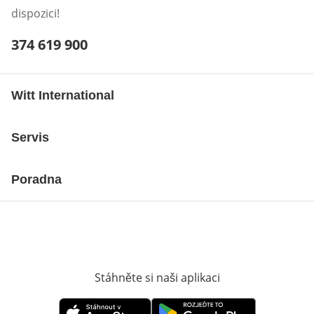
dispozici!
Telefonní číslo:
374 619 900
Otevření klienta telefonu
Witt International
Servis
Poradna
Stáhněte si naši aplikaci
Otevře v novém o