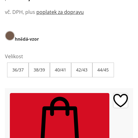
vč. DPH, plus
poplatek za dopravu
hnědá-vzor
Velikost
36/37
38/39
40/41
42/43
44/45