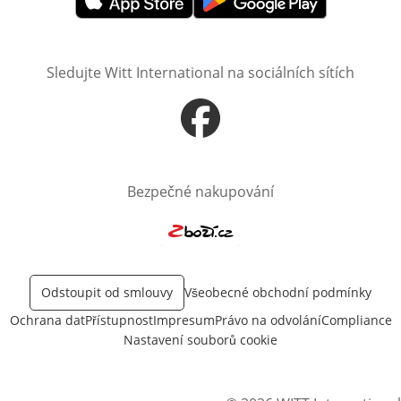
Otevře v novém okně
Otevře v novém okně
Sledujte Witt International na sociálních sítích
Otevře v novém okně
Bezpečné nakupování
Otevře v novém okně
Odstoupit od smlouvy
Všeobecné obchodní podmínky
Ochrana dat
Přístupnost
Impresum
Právo na odvolání
Compliance
Nastavení souborů cookie