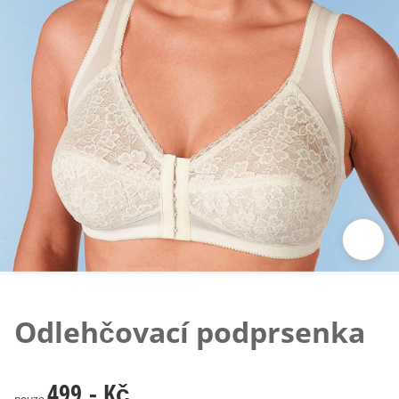
Klepnutím obrázek zvětšíte
Odlehčovací podprsenka
499,- Kč
499,- Kč
pouze