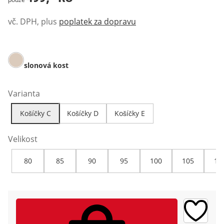
vč. DPH, plus
poplatek za dopravu
slonová kost
Varianta
Košíčky C
Košíčky D
Košíčky E
Velikost
80
85
90
95
100
105
11