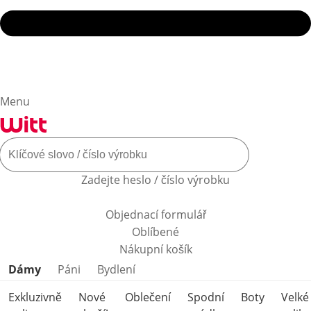
Menu
Zadejte heslo / číslo výrobku
Objednací formulář
Oblíbené
Nákupní košík
Přeskočit kategorie produktů
Dámy
Páni
Bydlení
Exkluzivně
Nové
Oblečení
Spodní
Boty
Velké