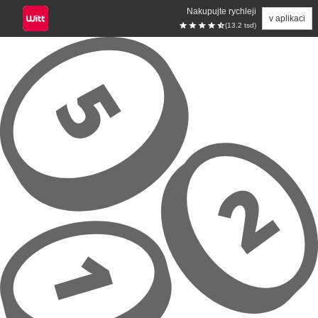
Nakupujte rychleji
v aplikaci
(13.2 tsd)
Přeskočit na hlavní obsah