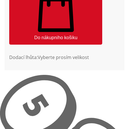
Do nákupniho košiku
Dodací lhůta:
Vyberte prosím velikost