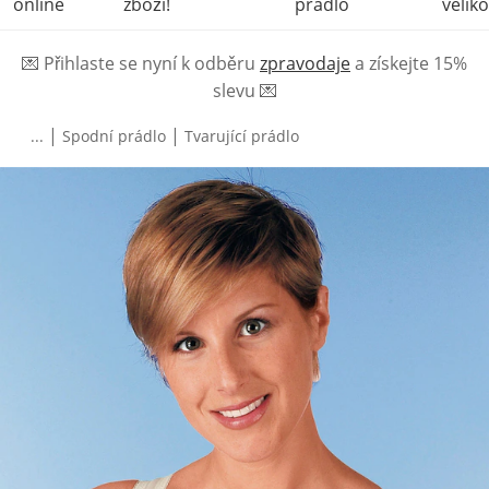
online
zboží!
prádlo
veliko
💌
Přihlaste se nyní k odběru
zpravodaje
a získejte 15%
slevu
💌
|
|
...
Spodní prádlo
Tvarující prádlo