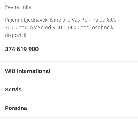
Pevná linka
Příjem objednávek: Jsme pro Vás Po – Pá od 8.00 –
20.00 hod. a v So od 9.00 – 14.00 hod. osobně k
dispozici!
Telefonní číslo:
374 619 900
Otevření klienta telefonu
Witt International
Servis
Poradna