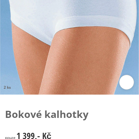
2 ks
Klepnutím obrázek zvětšíte
Bokové kalhotky
1 399,- Kč
1 399,- Kč
pouze