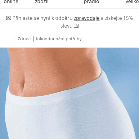
online
zboží!
prádlo
veliko
💌
Přihlaste se nyní k odběru
zpravodaje
a získejte 15%
slevu
💌
|
|
...
Zdraví
Inkontinenční potřeby