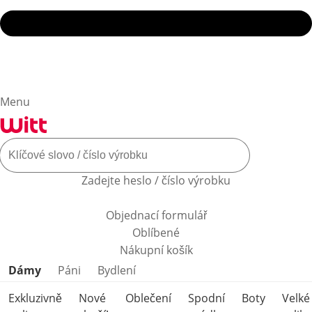
Menu
Zadejte heslo / číslo výrobku
Objednací formulář
Oblíbené
Nákupní košík
Přeskočit kategorie produktů
Dámy
Páni
Bydlení
Exkluzivně
Nové
Oblečení
Spodní
Boty
Velké