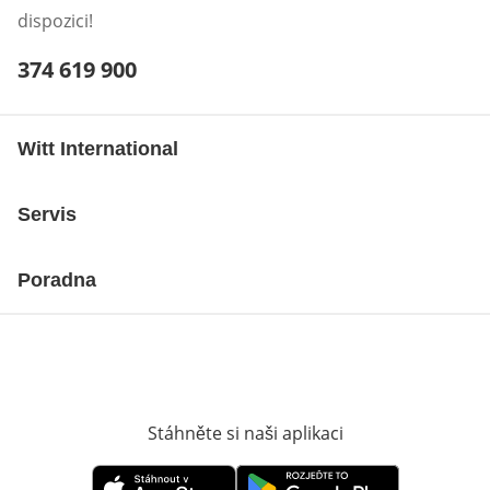
dispozici!
Telefonní číslo:
374 619 900
Otevření klienta telefonu
Witt International
Servis
Poradna
Stáhněte si naši aplikaci
Otevře v novém o