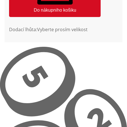
Do nákupniho košiku
Dodací lhůta:
Vyberte prosím velikost