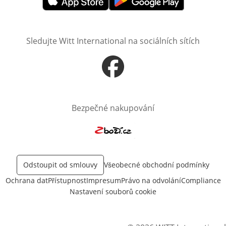
Otevře v novém okně
Otevře v novém okně
Sledujte Witt International na sociálních sítích
Otevře v novém okně
Bezpečné nakupování
Otevře v novém okně
Odstoupit od smlouvy
Všeobecné obchodní podmínky
Ochrana dat
Přístupnost
Impresum
Právo na odvolání
Compliance
Nastavení souborů cookie