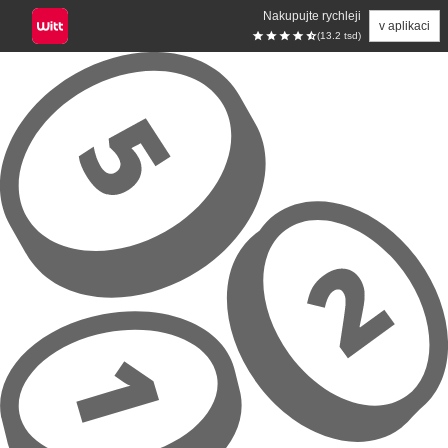
Nakupujte rychleji
v aplikaci
(13.2 tsd)
Přeskočit na hlavní obsah