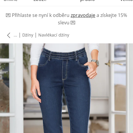
💌
Přihlaste se nyní k odběru
zpravodaje
a získejte 15%
slevu
💌
|
|
...
Džíny
Navlékací džíny