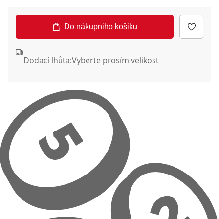
Do nákupniho košiku
Dodací lhůta:
Vyberte prosím velikost