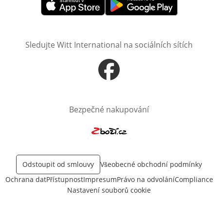
Otevře v novém okně
Otevře v novém okně
Sledujte Witt International na sociálních sítích
Otevře v novém okně
Bezpečné nakupování
Otevře v novém okně
Odstoupit od smlouvy
Všeobecné obchodní podmínky
Ochrana dat
Přístupnost
Impresum
Právo na odvolání
Compliance
Nastavení souborů cookie