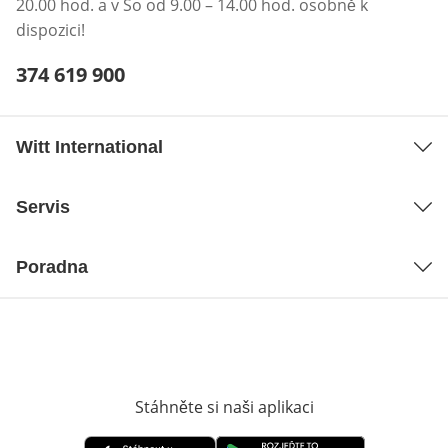
20.00 hod. a v So od 9.00 – 14.00 hod. osobně k
dispozici!
Telefonní číslo:
374 619 900
Otevření klienta telefonu
Witt International
Servis
Poradna
Stáhněte si naši aplikaci
Otevře v novém o