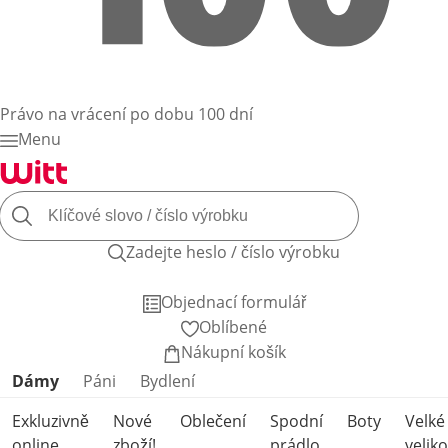
Právo na vrácení po dobu 100 dní
Menu
Zadejte heslo / číslo výrobku
Objednací formulář
Oblíbené
Nákupní košík
Přeskočit kategorie produktů
Dámy
Páni
Bydlení
Exkluzivně
Nové
Oblečení
Spodní
Boty
Velké
online
zboží!
prádlo
veliko