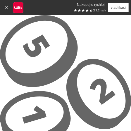
Nakupujte rychleji
v aplikaci
(13.2 tsd)
Přeskočit na hlavní obsah