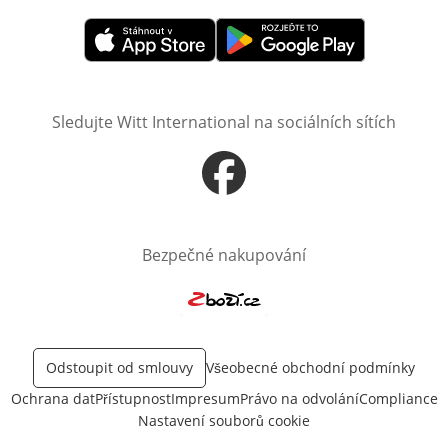
Otevře v novém okně
Otevře v novém okně
Sledujte Witt International na sociálních sítích
Otevře v novém okně
Bezpečné nakupování
Otevře v novém okně
Odstoupit od smlouvy
Všeobecné obchodní podmínky
Ochrana dat
Přístupnost
Impresum
Právo na odvolání
Compliance
Nastavení souborů cookie