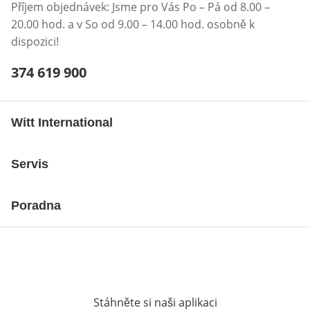
Příjem objednávek: Jsme pro Vás Po – Pá od 8.00 –
20.00 hod. a v So od 9.00 – 14.00 hod. osobně k
dispozici!
Telefonní číslo:
374 619 900
Otevření klienta telefonu
Witt International
Servis
Poradna
Stáhněte si naši aplikaci
Otevře v novém o