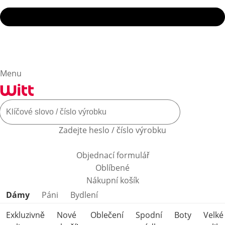
Menu
Zadejte heslo / číslo výrobku
Objednací formulář
Oblíbené
Nákupní košík
Přeskočit kategorie produktů
Dámy
Páni
Bydlení
Exkluzivně
Nové
Oblečení
Spodní
Boty
Velké