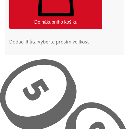
Do nákupniho košiku
Dodací lhůta:
Vyberte prosím velikost