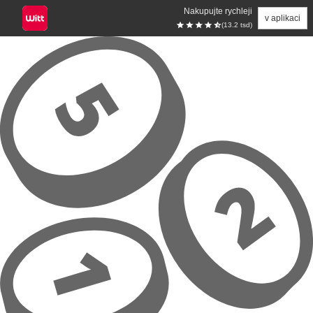
Nakupujte rychleji
v aplikaci
(13.2 tsd)
Přeskočit na hlavní obsah