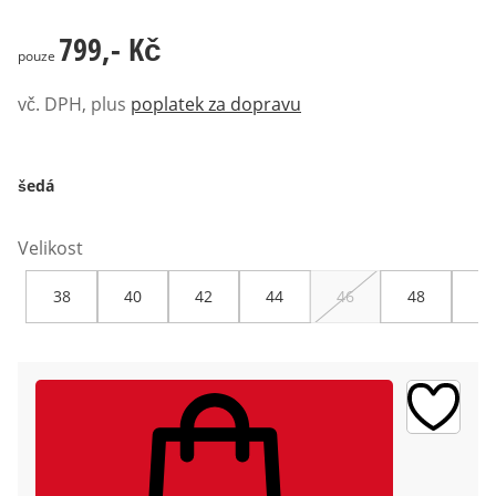
799,- Kč
799,- Kč
pouze
vč. DPH, plus
poplatek za dopravu
šedá
Velikost
38
40
42
44
46
48
50