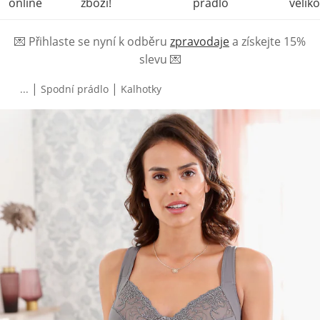
online
zboží!
prádlo
veliko
💌
Přihlaste se nyní k odběru
zpravodaje
a získejte 15%
slevu
💌
|
|
...
Spodní prádlo
Kalhotky