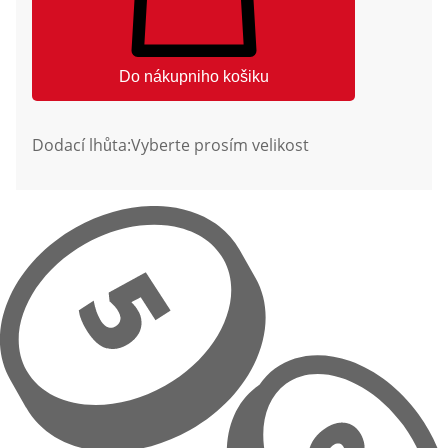
Do nákupniho košiku
Dodací lhůta:
Vyberte prosím velikost