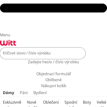
Menu
Zadejte heslo / číslo výrobku
Objednací formulář
Oblíbené
Nákupní košík
Přeskočit kategorie produktů
Dámy
Páni
Bydlení
Exkluzivně
Nové
Oblečení
Spodní
Boty
Velké