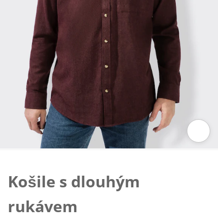
Klepnutím obrázek zvětšíte
Košile s dlouhým
rukávem