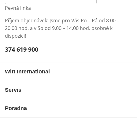
Pevná linka
Příjem objednávek: Jsme pro Vás Po – Pá od 8.00 –
20.00 hod. a v So od 9.00 – 14.00 hod. osobně k
dispozici!
Telefonní číslo:
374 619 900
Otevření klienta telefonu
Witt International
Servis
Poradna