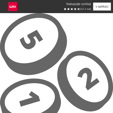
Nakupujte rychleji
v aplikaci
(13.2 tsd)
Přeskočit na hlavní obsah