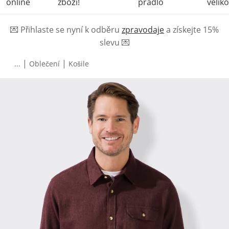
online
zboží!
prádlo
veliko
💌
Přihlaste se nyní k odběru
zpravodaje
a získejte 15%
slevu
💌
|
|
...
Oblečení
Košile