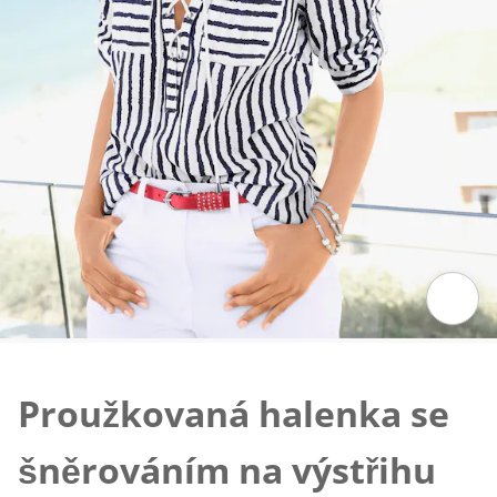
Klepnutím obrázek zvětšíte
Proužkovaná halenka se
šněrováním na výstřihu