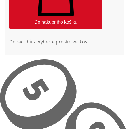
Do nákupniho košiku
Dodací lhůta:
Vyberte prosím velikost