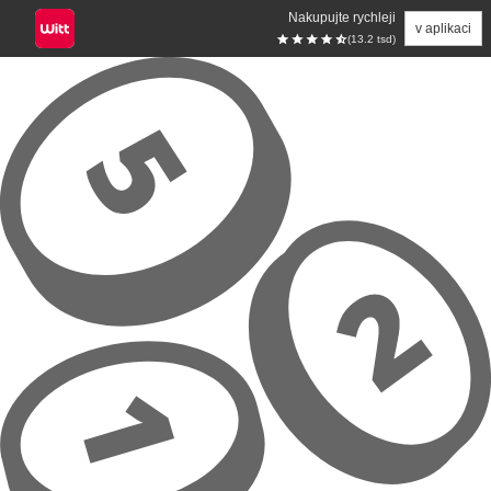
Nakupujte rychleji
v aplikaci
(13.2 tsd)
Přeskočit na hlavní obsah