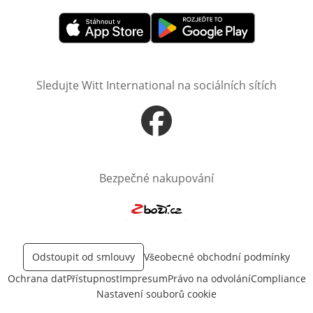
Otevře v novém okně
Otevře v novém okně
Sledujte Witt International na sociálních sítích
Otevře v novém okně
Bezpečné nakupování
Otevře v novém okně
Odstoupit od smlouvy
Všeobecné obchodní podmínky
Ochrana dat
Přístupnost
Impresum
Právo na odvolání
Compliance
Nastavení souborů cookie