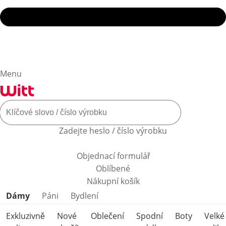
Menu
Zadejte heslo / číslo výrobku
Objednací formulář
Oblíbené
Nákupní košík
Přeskočit kategorie produktů
Dámy
Páni
Bydlení
Exkluzivně
Nové
Oblečení
Spodní
Boty
Velké