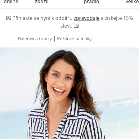
online
zboží!
prádlo
veliko
💌
Přihlaste se nyní k odběru
zpravodaje
a získejte 15%
slevu
💌
|
|
...
Halenky a tuniky
Košilové halenky