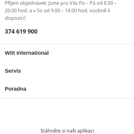
Příjem objednávek: Jsme pro Vás Po – Pá od 8.00 –
20.00 hod. a v So od 9.00 – 14.00 hod. osobně k
dispozici!
Telefonní číslo:
374 619 900
Otevření klienta telefonu
Witt International
Servis
Poradna
Stáhněte si naši aplikaci
Otevře v novém o