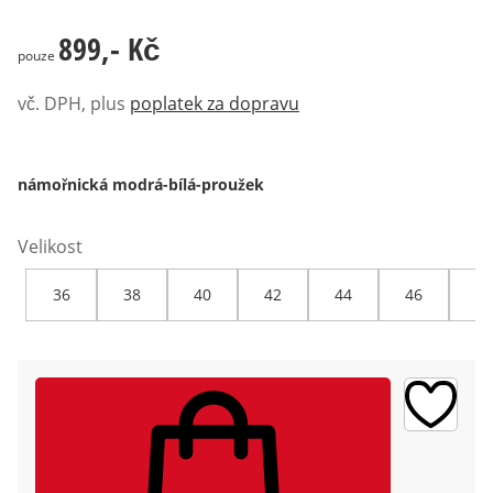
899,- Kč
899,- Kč
pouze
vč. DPH, plus
poplatek za dopravu
námořnická modrá-bílá-proužek
Velikost
36
38
40
42
44
46
48