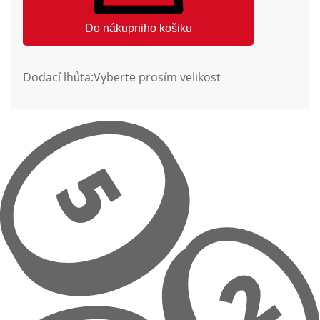
Do nákupniho košiku
Dodací lhůta:
Vyberte prosím velikost