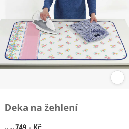
Klepnutím obrázek zvětšíte
Deka na žehlení
749,- Kč
749,- Kč
pouze