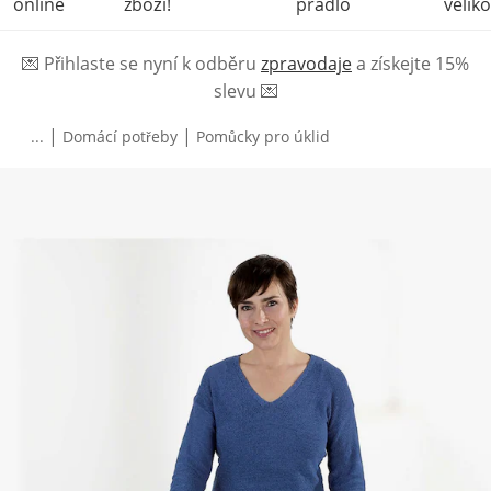
online
zboží!
prádlo
veliko
💌
Přihlaste se nyní k odběru
zpravodaje
a získejte 15%
slevu
💌
|
|
...
Domácí potřeby
Pomůcky pro úklid