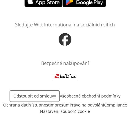
Otevře v novém okně
Otevře v novém okně
Sledujte Witt International na sociálních sítích
Otevře v novém okně
Bezpečné nakupování
Otevře v novém okně
Odstoupit od smlouvy
Všeobecné obchodní podmínky
Ochrana dat
Přístupnost
Impresum
Právo na odvolání
Compliance
Nastavení souborů cookie