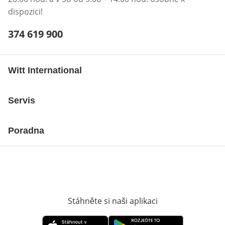
dispozici!
Telefonní číslo:
374 619 900
Otevření klienta telefonu
Witt International
Servis
Poradna
Stáhněte si naši aplikaci
Otevře v novém o