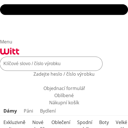
Menu
Zadejte heslo / číslo výrobku
Objednací formulář
Oblíbené
Nákupní košík
Přeskočit kategorie produktů
Dámy
Páni
Bydlení
Exkluzivně
Nové
Oblečení
Spodní
Boty
Velké