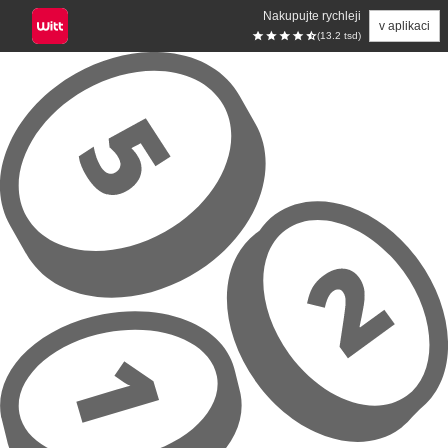
Nakupujte rychleji
v aplikaci
(13.2 tsd)
Přeskočit na hlavní obsah