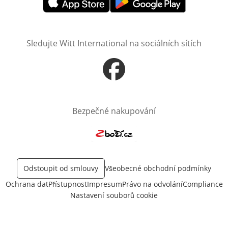
Otevře v novém okně
Otevře v novém okně
Sledujte Witt International na sociálních sítích
Otevře v novém okně
Bezpečné nakupování
Otevře v novém okně
Odstoupit od smlouvy
Všeobecné obchodní podmínky
Ochrana dat
Přístupnost
Impresum
Právo na odvolání
Compliance
Nastavení souborů cookie