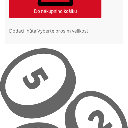
Do nákupniho košiku
Dodací lhůta:
Vyberte prosím velikost