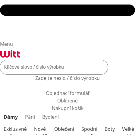
Menu
Zadejte heslo / číslo výrobku
Objednací formulář
Oblíbené
Nákupní košík
Přeskočit kategorie produktů
Dámy
Páni
Bydlení
Exkluzivně
Nové
Oblečení
Spodní
Boty
Velké