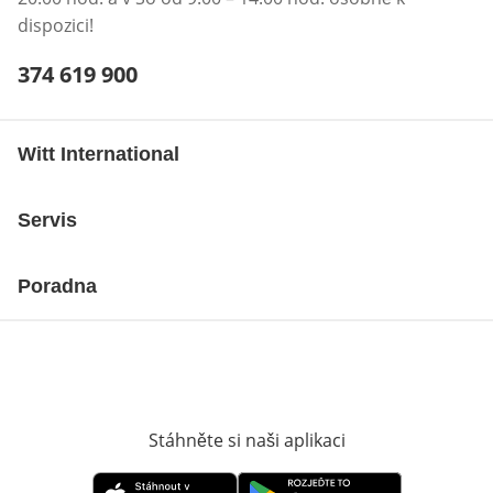
dispozici!
Telefonní číslo:
374 619 900
Otevření klienta telefonu
Witt International
Servis
Poradna
Stáhněte si naši aplikaci
Otevře v novém o