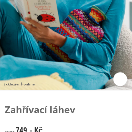
Exkluzivně online
Klepnutím obrázek zvětšíte
Zahřívací láhev
749,- Kč
749,- Kč
pouze