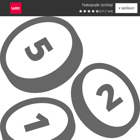
Nakupujte rychleji
v aplikaci
(13.2 tsd)
Přeskočit na hlavní obsah