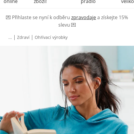
online
zboží!
prádlo
veliko
💌
Přihlaste se nyní k odběru
zpravodaje
a získejte 15%
slevu
💌
|
|
...
Zdraví
Ohřívací výrobky