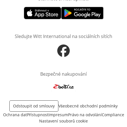
Otevře v novém okně
Otevře v novém okně
Sledujte Witt International na sociálních sítích
Otevře v novém okně
Bezpečné nakupování
Otevře v novém okně
Odstoupit od smlouvy
Všeobecné obchodní podmínky
Ochrana dat
Přístupnost
Impresum
Právo na odvolání
Compliance
Nastavení souborů cookie