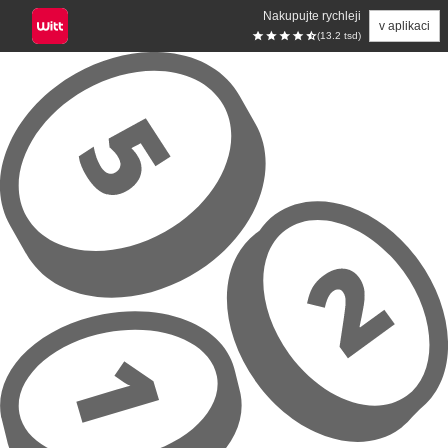
Nakupujte rychleji
v aplikaci
(13.2 tsd)
Přeskočit na hlavní obsah