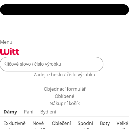
Menu
Zadejte heslo / číslo výrobku
Objednací formulář
Oblíbené
Nákupní košík
Přeskočit kategorie produktů
Dámy
Páni
Bydlení
Exkluzivně
Nové
Oblečení
Spodní
Boty
Velké