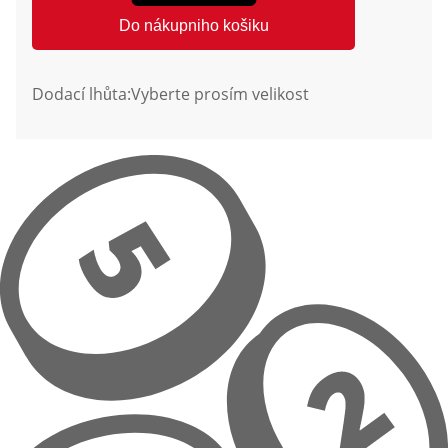
Do nákupniho košiku
Dodací lhůta:
Vyberte prosím velikost