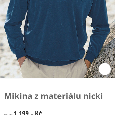
Klepnutím obrázek zvětšíte
Mikina z materiálu nicki
1 199,- Kč
1 199,- Kč
pouze