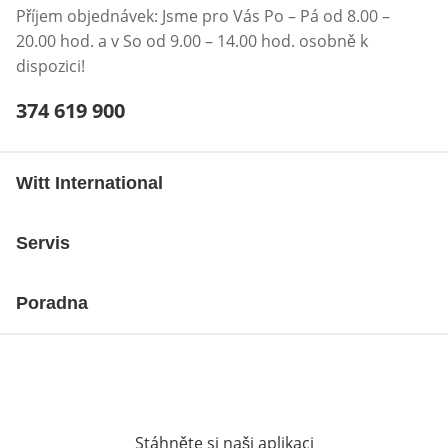
Příjem objednávek: Jsme pro Vás Po – Pá od 8.00 –
20.00 hod. a v So od 9.00 – 14.00 hod. osobně k
dispozici!
Telefonní číslo:
374 619 900
Otevření klienta telefonu
Witt International
Servis
Poradna
Stáhněte si naši aplikaci
Otevře v novém o