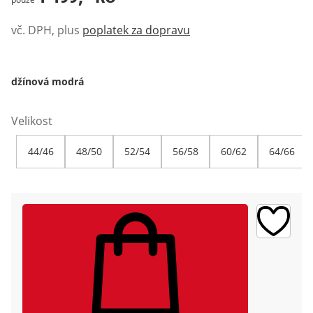
vč. DPH, plus
poplatek za dopravu
džínová modrá
Velikost
44/46
48/50
52/54
56/58
60/62
64/66