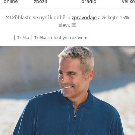
online
zboží!
prádlo
veliko
💌
Přihlaste se nyní k odběru
zpravodaje
a získejte 15%
slevu
💌
|
|
...
Trička
Trička s dlouhým rukávem