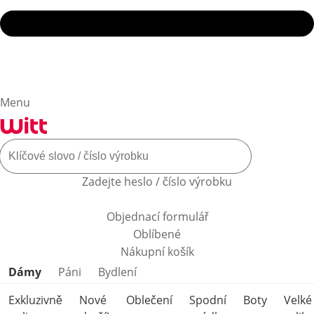
Menu
Zadejte heslo / číslo výrobku
Objednací formulář
Oblíbené
Nákupní košík
Přeskočit kategorie produktů
Dámy
Páni
Bydlení
Exkluzivně
Nové
Oblečení
Spodní
Boty
Velké