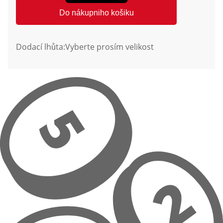
Do nákupniho košiku
Dodací lhůta:
Vyberte prosím velikost