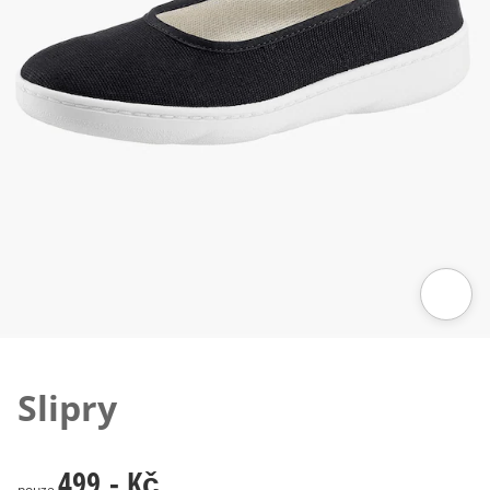
Klepnutím obrázek zvětšíte
Slipry
499,- Kč
499,- Kč
pouze