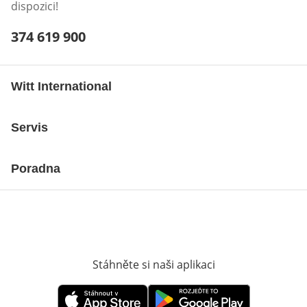
dispozici!
Telefonní číslo:
374 619 900
Otevření klienta telefonu
Witt International
Servis
Poradna
Stáhněte si naši aplikaci
Otevře v novém o