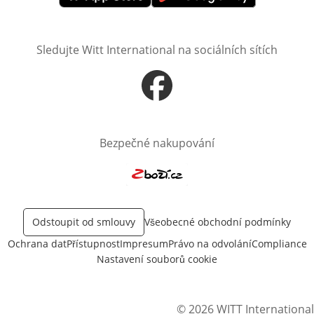
Otevře v novém okně
Otevře v novém okně
Sledujte Witt International na sociálních sítích
Otevře v novém okně
Bezpečné nakupování
Otevře v novém okně
Odstoupit od smlouvy
Všeobecné obchodní podmínky
Ochrana dat
Přístupnost
Impresum
Právo na odvolání
Compliance
Nastavení souborů cookie
© 2026 WITT International