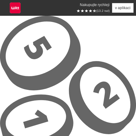
Nakupujte rychleji
v aplikaci
(13.2 tsd)
Přeskočit na hlavní obsah