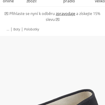
online
zboží!
prádlo
veliko
💌
Přihlaste se nyní k odběru
zpravodaje
a získejte 15%
slevu
💌
|
|
...
Boty
Polobotky