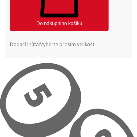
Do nákupniho košiku
Dodací lhůta:
Vyberte prosím velikost