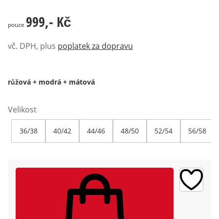
999,- Kč
999,- Kč
pouze
vč. DPH, plus
poplatek za dopravu
růžová + modrá + mátová
Velikost
36/38
40/42
44/46
48/50
52/54
56/58