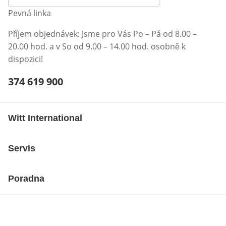
Pevná linka
Příjem objednávek: Jsme pro Vás Po – Pá od 8.00 –
20.00 hod. a v So od 9.00 – 14.00 hod. osobně k
dispozici!
Telefonní číslo:
374 619 900
Otevření klienta telefonu
Witt International
Servis
Poradna