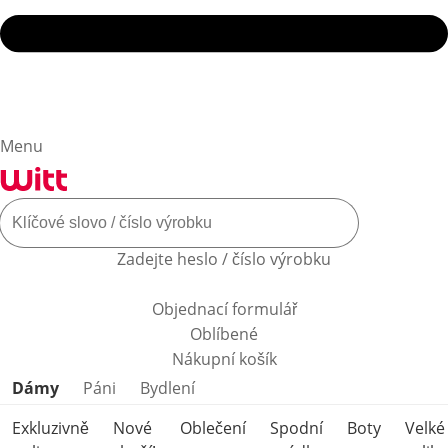
Menu
Zadejte heslo / číslo výrobku
Objednací formulář
Oblíbené
Nákupní košík
Přeskočit kategorie produktů
Dámy
Páni
Bydlení
Exkluzivně
Nové
Oblečení
Spodní
Boty
Velké