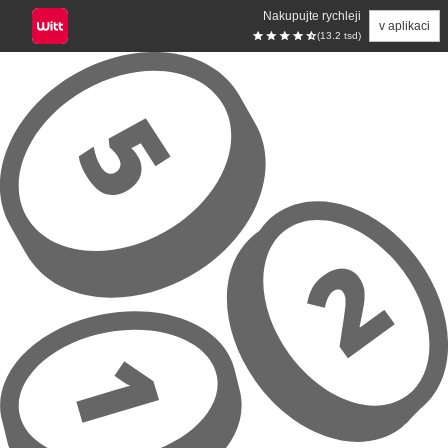
Nakupujte rychleji
v aplikaci
(13.2 tsd)
Přeskočit na hlavní obsah