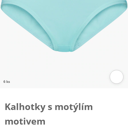
6 ks
Klepnutím obrázek zvětšíte
Kalhotky s motýlím
motivem