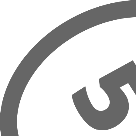
Přeskočit na hlavní obsah