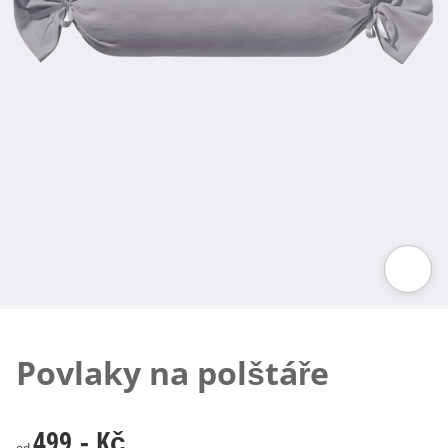
Klepnutím obrázek zvětšíte
Povlaky na polštáře
499,- Kč
499,- Kč
od