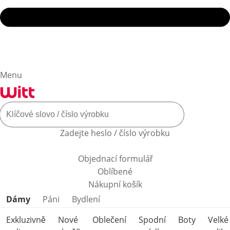
Menu
Zadejte heslo / číslo výrobku
Objednací formulář
Oblíbené
Nákupní košík
Přeskočit kategorie produktů
Dámy
Páni
Bydlení
Exkluzivně
Nové
Oblečení
Spodní
Boty
Velké