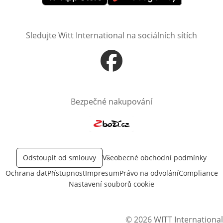
Otevře v novém okně
Otevře v novém okně
Sledujte Witt International na sociálních sítích
Otevře v novém okně
Bezpečné nakupování
Otevře v novém okně
Odstoupit od smlouvy
Všeobecné obchodní podmínky
Ochrana dat
Přístupnost
Impresum
Právo na odvolání
Compliance
Nastavení souborů cookie
© 2026 WITT International