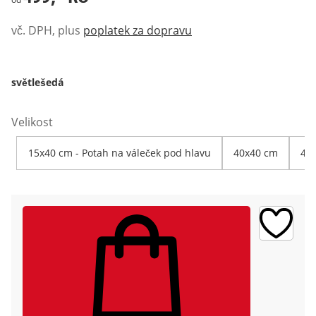
vč. DPH, plus
poplatek za dopravu
světlešedá
Velikost
15x40 cm - Potah na váleček pod hlavu
40x40 cm
40