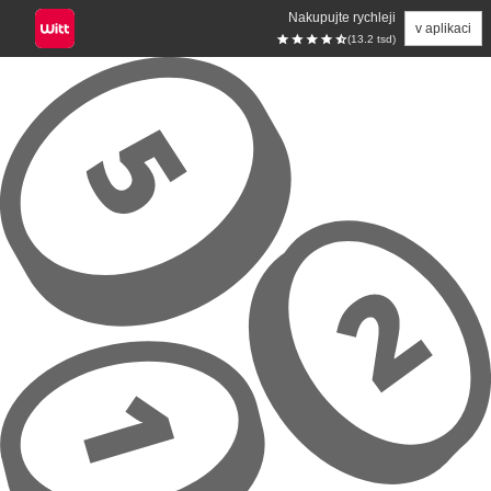
Nakupujte rychleji
v aplikaci
(13.2 tsd)
Přeskočit na hlavní obsah