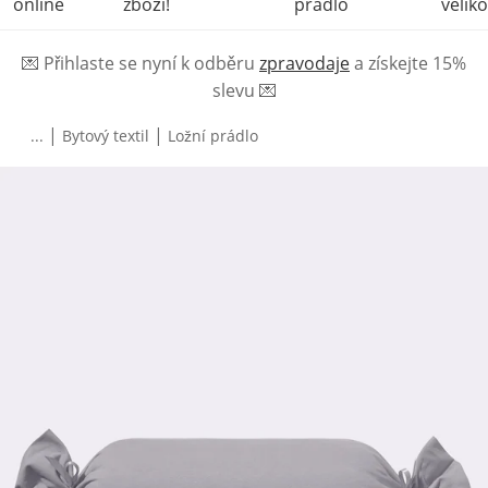
online
zboží!
prádlo
veliko
💌
Přihlaste se nyní k odběru
zpravodaje
a získejte 15%
slevu
💌
|
|
...
Bytový textil
Ložní prádlo