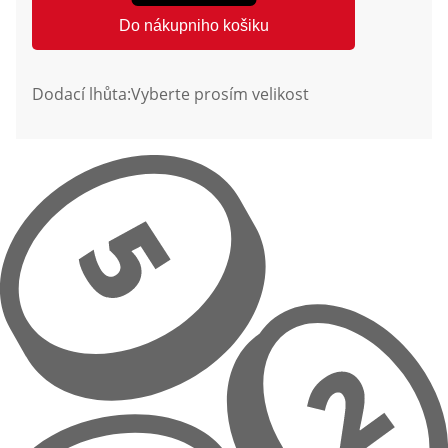
Do nákupniho košiku
Dodací lhůta:
Vyberte prosím velikost