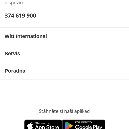
dispozici!
Telefonní číslo:
374 619 900
Otevření klienta telefonu
Witt International
Servis
Poradna
Stáhněte si naši aplikaci
Otevře v novém o