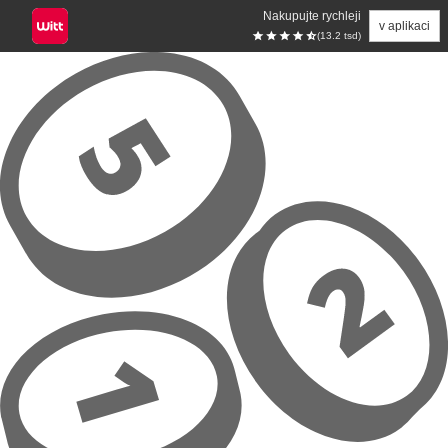
Nakupujte rychleji
v aplikaci
(13.2 tsd)
Přeskočit na hlavní obsah