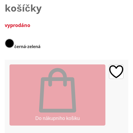
košíčky
vyprodáno
černá-zelená
Do nákupniho košiku