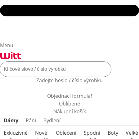
Menu
Zadejte heslo / číslo výrobku
Objednací formulář
Oblíbené
Nákupní košík
Přeskočit kategorie produktů
Dámy
Páni
Bydlení
Exkluzivně
Nové
Oblečení
Spodní
Boty
Velké