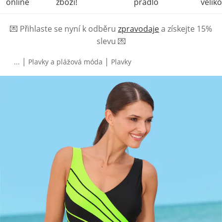
online
zboží!
prádlo
veliko
💌
Přihlaste se nyní k odběru
zpravodaje
a získejte 15%
slevu
💌
|
|
...
Plavky a plážová móda
Plavky