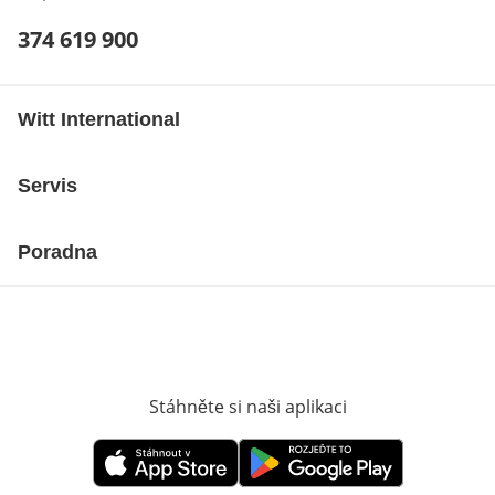
Telefonní číslo:
374 619 900
Otevření klienta telefonu
Witt International
Servis
Poradna
Stáhněte si naši aplikaci
Otevře v novém o
Otevře v novém okně
Otevře v novém okně