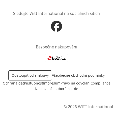
Sledujte Witt International na sociálních sítích
Otevře v novém okně
Bezpečné nakupování
Otevře v novém okně
Odstoupit od smlouvy
Všeobecné obchodní podmínky
Ochrana dat
Přístupnost
Impresum
Právo na odvolání
Compliance
Nastavení souborů cookie
© 2026 WITT International