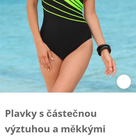
Klepnutím obrázek zvětšíte
Plavky s částečnou
výztuhou a měkkými