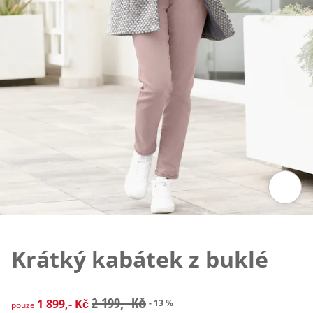
Klepnutím obrázek zvětšíte
Krátký kabátek z buklé
zlevněná cena: 1 899,- Kč, původní cena: 2 199,- Kč
2 199,- Kč
1 899,- Kč
- 13 %
pouze