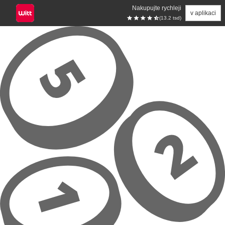
Nakupujte rychleji
v aplikaci
(13.2 tsd)
Přeskočit na hlavní obsah