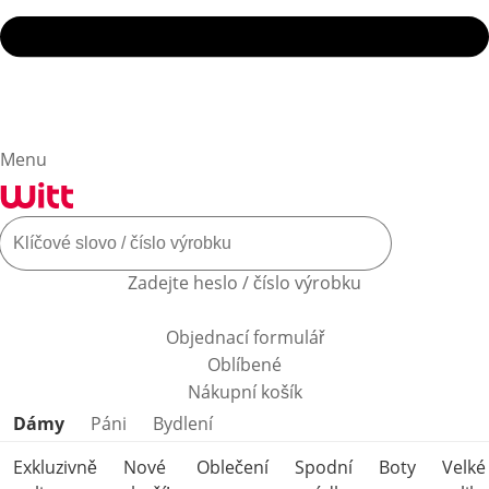
Menu
Zadejte heslo / číslo výrobku
Objednací formulář
Oblíbené
Nákupní košík
Přeskočit kategorie produktů
Dámy
Páni
Bydlení
Exkluzivně
Nové
Oblečení
Spodní
Boty
Velké