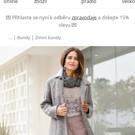
online
zboží!
prádlo
veliko
💌
Přihlaste se nyní k odběru
zpravodaje
a získejte 15%
slevu
💌
|
|
...
Bundy
Zimní bundy