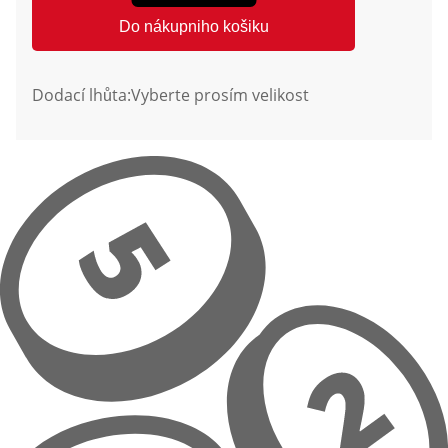
Do nákupniho košiku
Dodací lhůta:
Vyberte prosím velikost