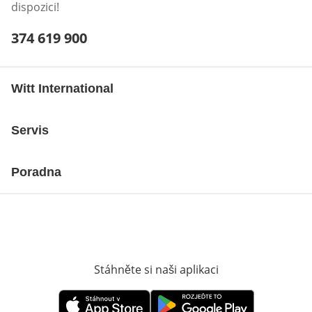
dispozici!
Telefonní číslo:
374 619 900
Otevření klienta telefonu
Witt International
Servis
Poradna
Stáhněte si naši aplikaci
Otevře v novém o