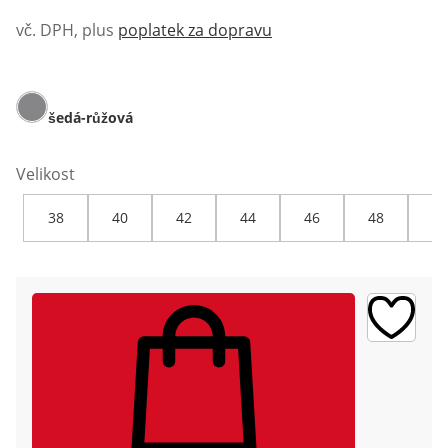
vč. DPH, plus
poplatek za dopravu
šedá-růžová
Velikost
38
40
42
44
46
48
50