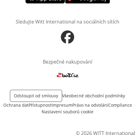
Otevře v novém okně
Otevře v novém okně
Sledujte Witt International na sociálních sítích
Otevře v novém okně
Bezpečné nakupování
Otevře v novém okně
Odstoupit od smlouvy
Všeobecné obchodní podmínky
Ochrana dat
Přístupnost
Impresum
Právo na odvolání
Compliance
Nastavení souborů cookie
© 2026 WITT International