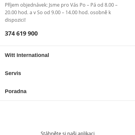
Příjem objednávek: Jsme pro Vás Po – Pá od 8.00 –
20.00 hod. a v So od 9.00 – 14.00 hod. osobně k
dispozici!
Telefonní číslo:
374 619 900
Otevření klienta telefonu
Witt International
Servis
Poradna
Stáhněte si naši aplikaci
Otevře v novém o