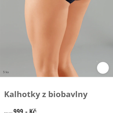
5 ks
Klepnutím obrázek zvětšíte
Kalhotky z biobavlny
999,- Kč
999,- Kč
pouze