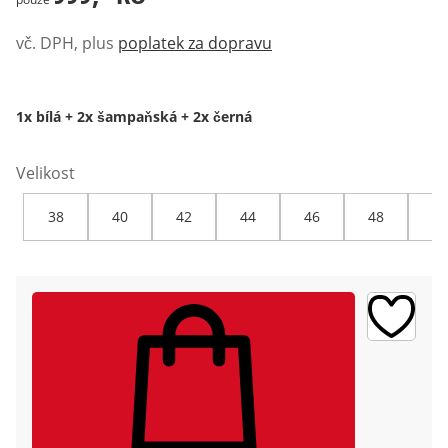
vč. DPH, plus
poplatek za dopravu
1x bílá + 2x šampaňská + 2x černá
Velikost
38
40
42
44
46
48
50