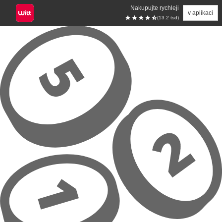
Nakupujte rychleji
v aplikaci
(13.2 tsd)
Přeskočit na hlavní obsah