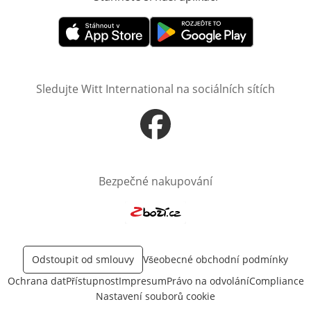
Otevře v novém okně
Otevře v novém okně
Sledujte Witt International na sociálních sítích
Otevře v novém okně
Bezpečné nakupování
Otevře v novém okně
Odstoupit od smlouvy
Všeobecné obchodní podmínky
Ochrana dat
Přístupnost
Impresum
Právo na odvolání
Compliance
Nastavení souborů cookie