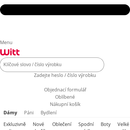
Menu
Zadejte heslo / číslo výrobku
Objednací formulář
Oblíbené
Nákupní košík
Přeskočit kategorie produktů
Dámy
Páni
Bydlení
Exkluzivně
Nové
Oblečení
Spodní
Boty
Velké