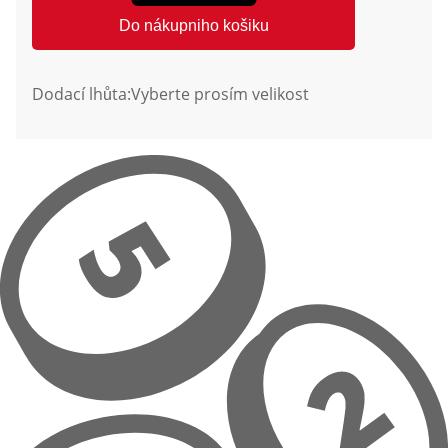
Do nákupniho košiku
Dodací lhůta:
Vyberte prosím velikost