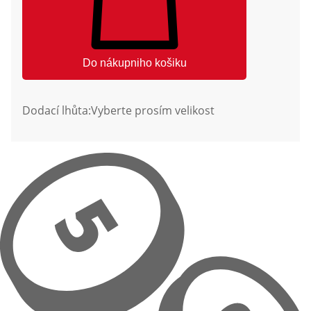
Do nákupniho košiku
Dodací lhůta:
Vyberte prosím velikost