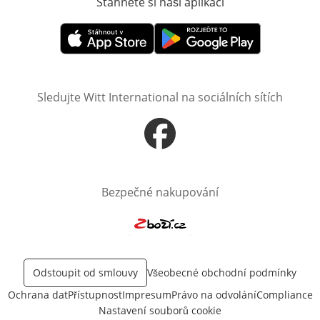
Stáhněte si naši aplikaci
Otevře v novém o
Otevře v novém okně
Otevře v novém okně
Sledujte Witt International na sociálních sítích
Otevře v novém okně
Bezpečné nakupování
Otevře v novém okně
Odstoupit od smlouvy
Všeobecné obchodní podmínky
Ochrana dat
Přístupnost
Impresum
Právo na odvolání
Compliance
Nastavení souborů cookie