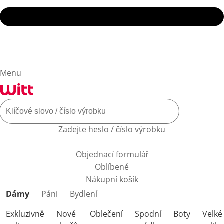
Menu
Zadejte heslo / číslo výrobku
Objednací formulář
Oblíbené
Nákupní košík
Přeskočit kategorie produktů
Dámy
Páni
Bydlení
Exkluzivně
Nové
Oblečení
Spodní
Boty
Velké