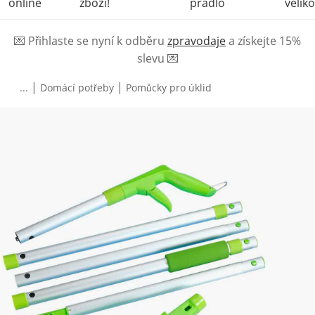
online
zboží!
prádlo
veliko
💌
Přihlaste se nyní k odběru
zpravodaje
a získejte 15%
slevu
💌
|
|
...
Domácí potřeby
Pomůcky pro úklid