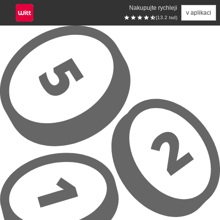
Nakupujte rychleji
v aplikaci
(13.2 tsd)
Přeskočit na hlavní obsah