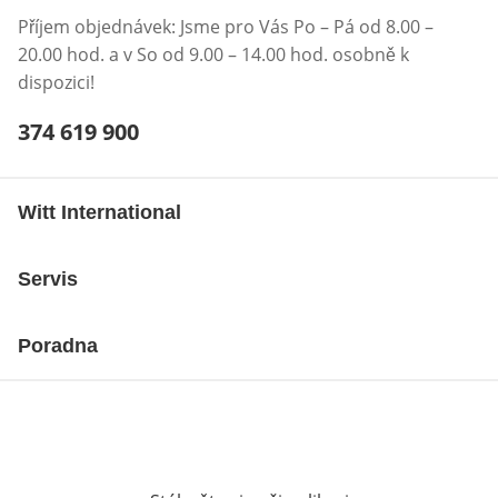
Příjem objednávek: Jsme pro Vás Po – Pá od 8.00 –
20.00 hod. a v So od 9.00 – 14.00 hod. osobně k
dispozici!
Telefonní číslo:
374 619 900
Otevření klienta telefonu
Witt International
Servis
Poradna