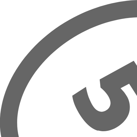
Přeskočit na hlavní obsah