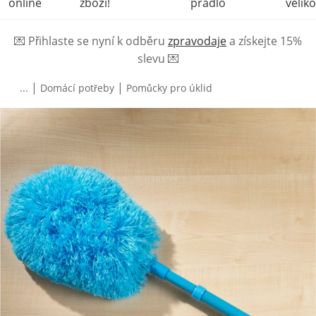
online
zboží!
prádlo
veliko
💌
Přihlaste se nyní k odběru
zpravodaje
a získejte 15%
slevu
💌
|
|
...
Domácí potřeby
Pomůcky pro úklid