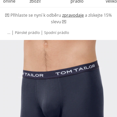
online
zboží!
prádlo
veliko
💌
Přihlaste se nyní k odběru
zpravodaje
a získejte 15%
slevu
💌
|
|
...
Pánské prádlo
Spodní prádlo