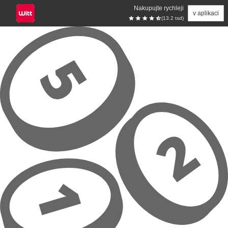
Nakupujte rychleji
v aplikaci
(13.2 tsd)
Přeskočit na hlavní obsah