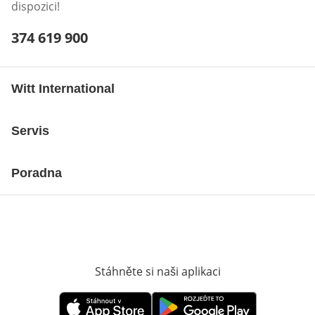
dispozici!
Telefonní číslo:
374 619 900
Otevření klienta telefonu
Witt International
Servis
Poradna
Stáhněte si naši aplikaci
Otevře v novém o