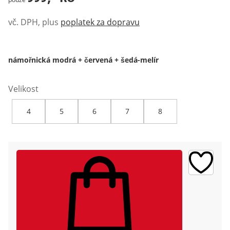
vč. DPH, plus
poplatek za dopravu
námořnická modrá + červená + šedá-melír
Velikost
4
5
6
7
8