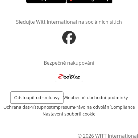
Otevře v novém okně
Otevře v novém okně
Sledujte Witt International na sociálních sítích
Otevře v novém okně
Bezpečné nakupování
Otevře v novém okně
Odstoupit od smlouvy
Všeobecné obchodní podmínky
Ochrana dat
Přístupnost
Impresum
Právo na odvolání
Compliance
Nastavení souborů cookie
© 2026 WITT International