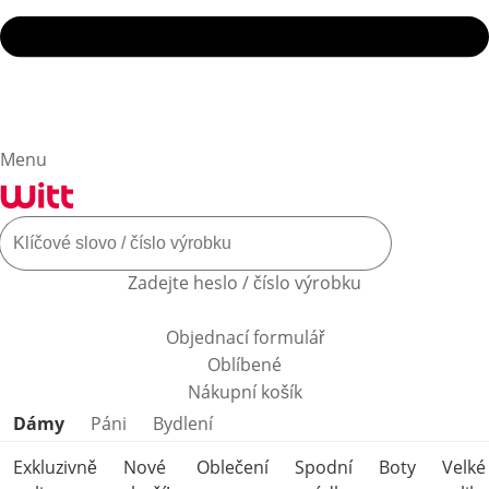
Menu
Zadejte heslo / číslo výrobku
Objednací formulář
Oblíbené
Nákupní košík
Přeskočit kategorie produktů
Dámy
Páni
Bydlení
Exkluzivně
Nové
Oblečení
Spodní
Boty
Velké