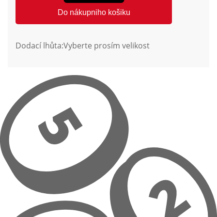
Do nákupniho košiku
Dodací lhůta:
Vyberte prosím velikost