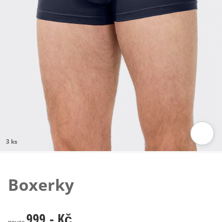
3 ks
Klepnutím obrázek zvětšíte
Boxerky
999,- Kč
999,- Kč
pouze